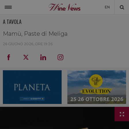
EN
A TAVOLA
ITALIA
MONDO
Mamù, Paste di Meliga
NON SOLO VINO
26 GIUGNO 2026, ORE 19:26
NEWSLETTER
LA CANTINA DI WINENEWS
DICONO DI NOI
WINENEWS TV