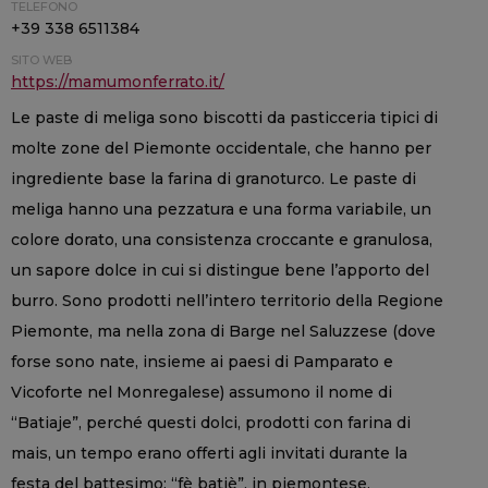
TELEFONO
+39 338 6511384
SITO WEB
https://mamumonferrato.it/
Le paste di meliga sono biscotti da pasticceria tipici di
molte zone del Piemonte occidentale, che hanno per
ingrediente base la farina di granoturco. Le paste di
meliga hanno una pezzatura e una forma variabile, un
colore dorato, una consistenza croccante e granulosa,
un sapore dolce in cui si distingue bene l’apporto del
burro. Sono prodotti nell’intero territorio della Regione
Piemonte, ma nella zona di Barge nel Saluzzese (dove
forse sono nate, insieme ai paesi di Pamparato e
Vicoforte nel Monregalese) assumono il nome di
“Batiaje”, perché questi dolci, prodotti con farina di
mais, un tempo erano offerti agli invitati durante la
festa del battesimo: “fè batiè”, in piemontese,