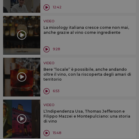
12:42
VIDEO
La mixology italiana cresce come non mai,
anche grazie al vino come ingrediente
9:28
VIDEO
Bere “locale” è possibile, anche andando
oltre il vino, con la riscoperta degli amari di
territorio
6:53
VIDEO
L’Indipendenza Usa, Thomas Jefferson e
Filippo Mazzei e Montepulciano: una storia
di vino
15:48