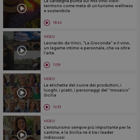
La Sardegna punta sul mix vino-cibo-
territorio come meta di un turismo wellness
e sostenibile
18:24
VIDEO
Leonardo da Vinci, “La Gioconda” e il vino,
un legame intimo e personale, che va oltre
l’arte
11:59
VIDEO
Le etichette del cuore dei produttori, i
luoghi, i piatti, i personaggi del “mosaico”
Sicilia
10:33
VIDEO
L’enoturismo sempre più importante per le
cantine, e la Sicilia ne è tra i leader
indiscussi