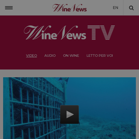
EN
VIDEO
AUDIO
ON WINE
LETTO PER VOI