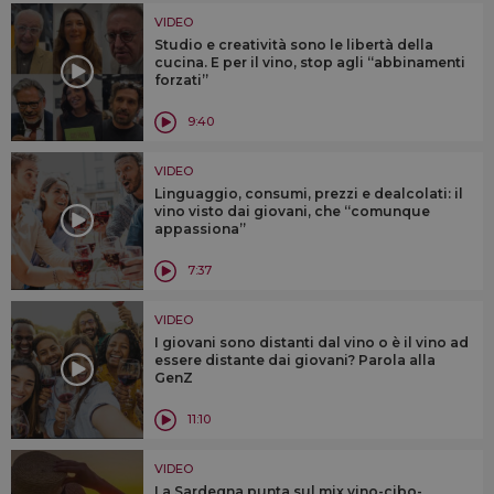
VIDEO
Studio e creatività sono le libertà della
cucina. E per il vino, stop agli “abbinamenti
forzati”
9:40
VIDEO
Linguaggio, consumi, prezzi e dealcolati: il
vino visto dai giovani, che “comunque
appassiona”
7:37
VIDEO
I giovani sono distanti dal vino o è il vino ad
essere distante dai giovani? Parola alla
GenZ
11:10
VIDEO
La Sardegna punta sul mix vino-cibo-