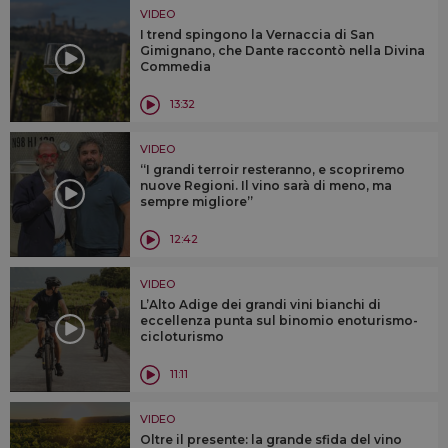
VIDEO
I trend spingono la Vernaccia di San
Gimignano, che Dante raccontò nella Divina
Commedia
13:32
VIDEO
“I grandi terroir resteranno, e scopriremo
nuove Regioni. Il vino sarà di meno, ma
sempre migliore”
12:42
VIDEO
L’Alto Adige dei grandi vini bianchi di
eccellenza punta sul binomio enoturismo-
cicloturismo
11:11
VIDEO
Oltre il presente: la grande sfida del vino