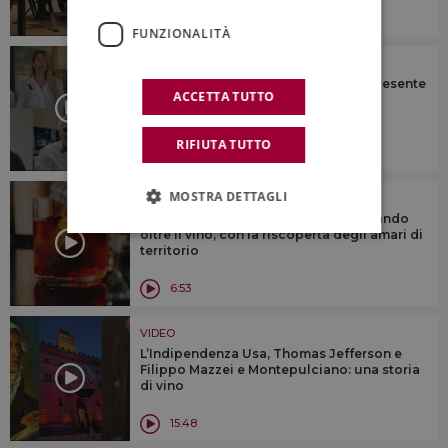
7:06
FUNZIONALITÀ
VIDEO
Vini no-low: per alcuni un pezzo di presente
ACCETTA TUTTO
e futuro del vino, per altri meno ...
RIFIUTA TUTTO
12:42
MOSTRA DETTAGLI
VIDEO
Bere “locale” è possibile, anche andando
oltre il vino, con la riscoperta degli amari di
territorio
6:53
VIDEO
L’Indipendenza Usa, Thomas Jefferson e
Filippo Mazzei e Montepulciano: una storia
di vino
15:48