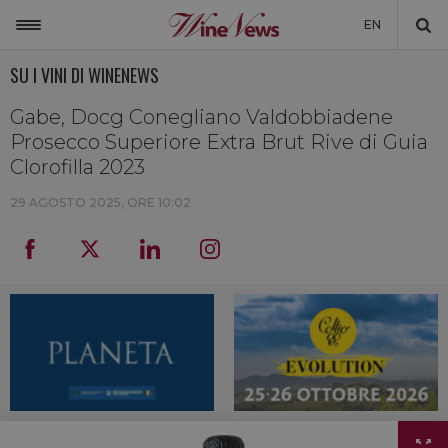
EN
SU I VINI DI WINENEWS
ITALIA
MONDO
Gabe, Docg Conegliano Valdobbiadene
Prosecco Superiore Extra Brut Rive di Guia
NON SOLO VINO
Clorofilla 2023
NEWSLETTER
29 AGOSTO 2025, ORE 10:02
LA CANTINA DI WINENEWS
DICONO DI NOI
WINENEWS TV