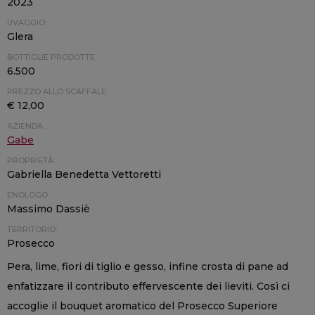
2023
UVAGGIO:
Glera
BOTTIGLIE PRODOTTE:
6.500
PREZZO ALLO SCAFFALE:
€ 12,00
AZIENDA:
Gabe
PROPRIETÀ:
Gabriella Benedetta Vettoretti
ENOLOGO:
Massimo Dassiè
TERRITORIO:
Prosecco
Pera, lime, fiori di tiglio e gesso, infine crosta di pane ad
enfatizzare il contributo effervescente dei lieviti. Così ci
accoglie il bouquet aromatico del Prosecco Superiore