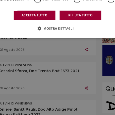
01 Agosto 2026
ACCETTA TUTTO
RIFIUTA TUTTO
SU I VINI DI WINENEWS
MOSTRA DETTAGLI
Castello del Terriccio, Toscana Igt Rosso
Tassinaia 2022
01 Agosto 2026
SU I VINI DI WINENEWS
Cesarini Sforza, Doc Trento Brut 1673 2021
01 Agosto 2026
SU I VINI DI WINENEWS
Kellerei Sankt Pauls, Doc Alto Adige Pinot
Bianco Kalkberg 2023