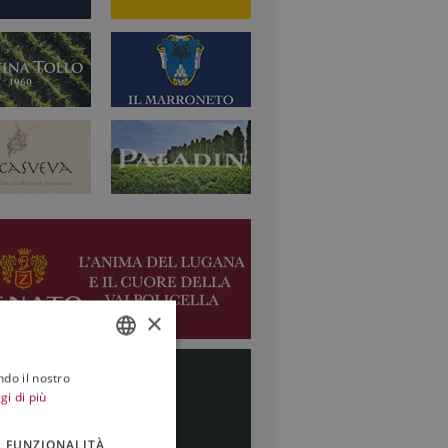
×
ndo il nostro
ITALIAN
gi di più
ENGLISH
FUNZIONALITÀ