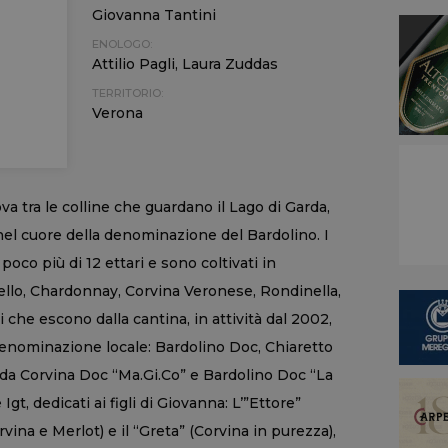
Giovanna Tantini
ENOLOGO:
Attilio Pagli, Laura Zuddas
TERRITORIO:
Verona
va tra le colline che guardano il Lago di Garda,
nel cuore della denominazione del Bardolino. I
oco più di 12 ettari e sono coltivati in
llo, Chardonnay, Corvina Veronese, Rondinella,
 che escono dalla cantina, in attività dal 2002,
denominazione locale: Bardolino Doc, Chiaretto
rda Corvina Doc “Ma.Gi.Co” e Bardolino Doc “La
gt, dedicati ai figli di Giovanna: L’”Ettore”
vina e Merlot) e il “Greta” (Corvina in purezza),