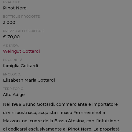
UVAGGIO:
Pinot Nero
BOTTIGLIE PRODOTTE:
3.000
PREZZO ALLO SCAFFALE:
€ 70,00
AZIENDA:
Weingut Gottardi
PROPRIETÀ:
famiglia Gottardi
ENOLOGO:
Elisabeth Maria Gottardi
TERRITORIO:
Alto Adige
Nel 1986 Bruno Gottardi, commerciante e importatore
di vini austriaco, acquista il maso Fernheimhof a
Mazzon, nel cuore della Bassa Atesina, con l’intuizione
di dedicarsi esclusivamente al Pinot Nero. La proprietà,