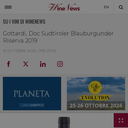
EN
SU I VINI DI WINENEWS
ITALIA
MONDO
Gottardi, Doc Südtiroler Blauburgunder
Riserva 2019
NON SOLO VINO
31 OTTOBRE 2025, ORE 23:24
NEWSLETTER
LA CANTINA DI WINENEWS
DICONO DI NOI
WINENEWS TV