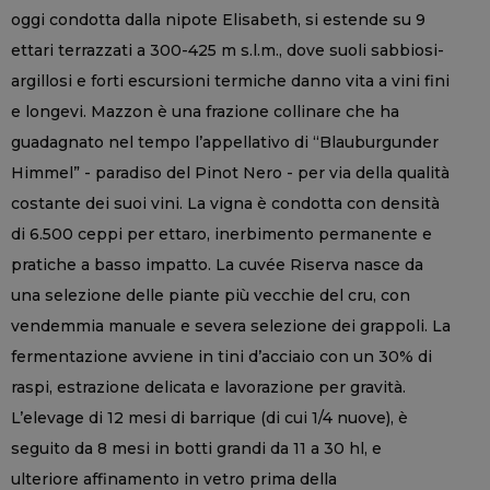
oggi condotta dalla nipote Elisabeth, si estende su 9
ettari terrazzati a 300-425 m s.l.m., dove suoli sabbiosi-
argillosi e forti escursioni termiche danno vita a vini fini
e longevi. Mazzon è una frazione collinare che ha
guadagnato nel tempo l’appellativo di “Blauburgunder
Himmel” - paradiso del Pinot Nero - per via della qualità
costante dei suoi vini. La vigna è condotta con densità
di 6.500 ceppi per ettaro, inerbimento permanente e
pratiche a basso impatto. La cuvée Riserva nasce da
una selezione delle piante più vecchie del cru, con
vendemmia manuale e severa selezione dei grappoli. La
fermentazione avviene in tini d’acciaio con un 30% di
raspi, estrazione delicata e lavorazione per gravità.
L’elevage di 12 mesi di barrique (di cui 1/4 nuove), è
seguito da 8 mesi in botti grandi da 11 a 30 hl, e
ulteriore affinamento in vetro prima della