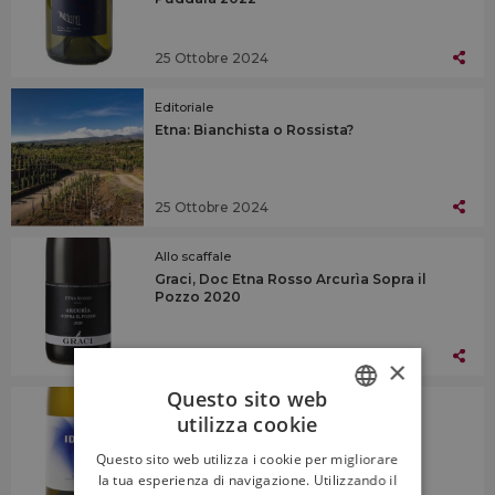
25 Ottobre 2024
Editoriale
Etna: Bianchista o Rossista?
25 Ottobre 2024
Allo scaffale
Graci, Doc Etna Rosso Arcurìa Sopra il
Pozzo 2020
25 Ottobre 2024
×
Questo sito web
Allo scaffale
utilizza cookie
Idda, Doc Sicilia Carricante 2023
ITALIAN
Questo sito web utilizza i cookie per migliorare
ENGLISH
la tua esperienza di navigazione. Utilizzando il