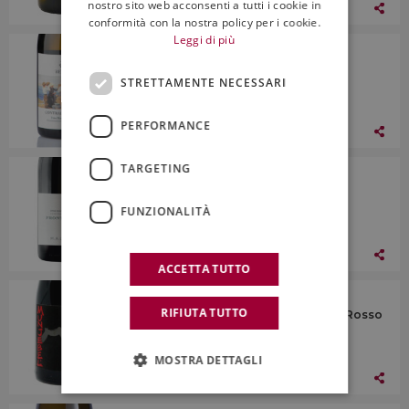
nostro sito web acconsenti a tutti i cookie in
25 Ottobre 2024
conformità con la nostra policy per i cookie.
Leggi di più
Allo scaffale
Benanti, Doc Etna Bianco Superiore
STRETTAMENTE NECESSARI
Contrada Rinazzo 2022
PERFORMANCE
25 Ottobre 2024
TARGETING
Allo scaffale
Maugeri, Doc Etna Bianco Superiore
Contrada Volpare Frontebosco 2023
FUNZIONALITÀ
25 Ottobre 2024
ACCETTA TUTTO
La Griffe
RIFIUTA TUTTO
Frank Cornelissen, Terre Siciliane Igt Rosso
Munjebel FM Sottana 2021
MOSTRA DETTAGLI
25 Ottobre 2024