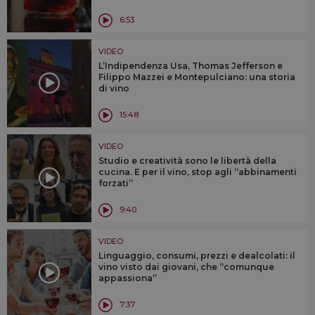
6:53
VIDEO
L’Indipendenza Usa, Thomas Jefferson e
Filippo Mazzei e Montepulciano: una storia
di vino
15:48
VIDEO
Studio e creatività sono le libertà della
cucina. E per il vino, stop agli “abbinamenti
forzati”
9:40
VIDEO
Linguaggio, consumi, prezzi e dealcolati: il
vino visto dai giovani, che “comunque
appassiona”
7:37