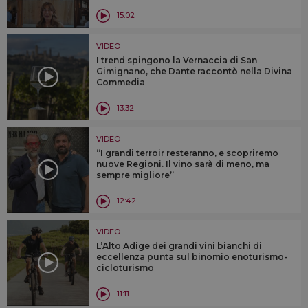
15:02
VIDEO
I trend spingono la Vernaccia di San
Gimignano, che Dante raccontò nella Divina
Commedia
13:32
VIDEO
“I grandi terroir resteranno, e scopriremo
nuove Regioni. Il vino sarà di meno, ma
sempre migliore”
12:42
VIDEO
L’Alto Adige dei grandi vini bianchi di
eccellenza punta sul binomio enoturismo-
cicloturismo
11:11