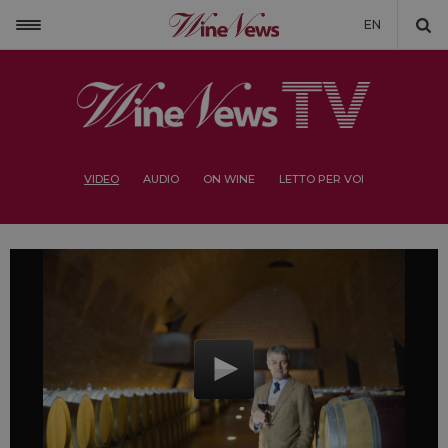
EN
VIDEO
AUDIO
ON WINE
LETTO PER VOI