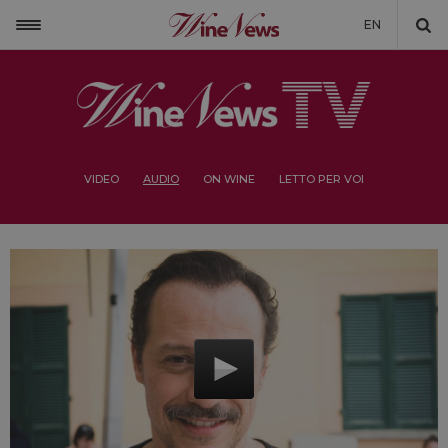
EN
VIDEO
AUDIO
ON WINE
LETTO PER VOI