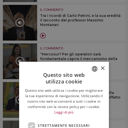
IL COMMENTO
Tra i ricordi di Carlo Petrini, e la sua eredità:
il racconto del professor Massimo
Montanari
IL COMMENTO
“Mercosur? Per gli operatori sarà
fondamentale capire il meccanismo della
riduzione del dazio”
×
Questo sito web
1:34
utilizza cookie
ITALIAN
IL COMMENTO
Questo sito web utilizza i cookie per migliorare
“Cocktails ed energy drink favoriti dalla
ENGLISH
la tua esperienza di navigazione. Utilizzando il
demonizzazione del vino, questo è l’effetto
nostro sito web acconsenti a tutti i cookie in
sulla salute”
conformità con la nostra policy per i cookie.
Leggi di più
4:15
STRETTAMENTE NECESSARI
IL COMMENTO