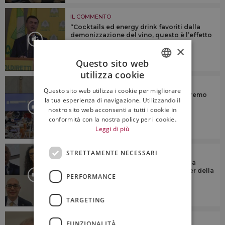
IL COMMENTO
“Cocktails ed energy drink favoriti dalla
demonizzazione del vino, questo è l’effetto
sulla salute”
×
Questo sito web
4:15
utilizza cookie
ITALIAN
IL COMMENTO
Questo sito web utilizza i cookie per migliorare
Health warnings e vino: “non accetteremo
ENGLISH
la tua esperienza di navigazione. Utilizzando il
mai etichette che spaventano il
nostro sito web acconsenti a tutti i cookie in
consumatore”
conformità con la nostra policy per i cookie.
Leggi di più
6:23
STRETTAMENTE NECESSARI
IL COMMENTO
Tendenze, presente e futuro del vino a
scaffale in Italia, con le insegne leader della
PERFORMANCE
gdo
TARGETING
IL COMMENTO
FUNZIONALITÀ