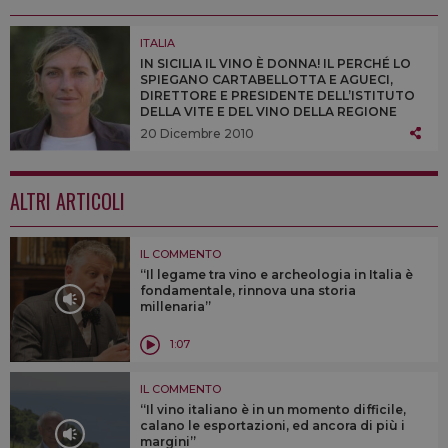
ITALIA
IN SICILIA IL VINO È DONNA! IL PERCHÉ LO
SPIEGANO CARTABELLOTTA E AGUECI,
DIRETTORE E PRESIDENTE DELL’ISTITUTO
DELLA VITE E DEL VINO DELLA REGIONE
SICILIANA, E LE PRODUTTRICI FRANCESCA
20 Dicembre 2010
PLANETA (PLANETA) E MARIANGELA
CAMBRIA (COTTANERA)
ALTRI ARTICOLI
IL COMMENTO
“Il legame tra vino e archeologia in Italia è
fondamentale, rinnova una storia
millenaria”
1:07
IL COMMENTO
“Il vino italiano è in un momento difficile,
calano le esportazioni, ed ancora di più i
margini”