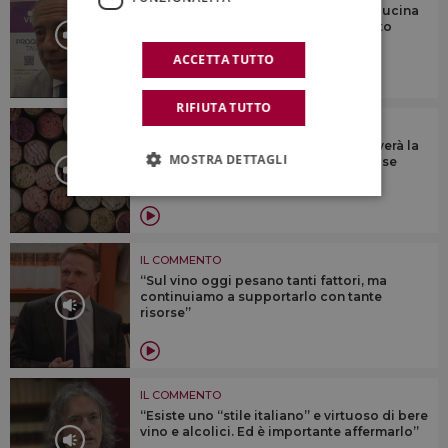
“Il fascino di vino, agroalimentare e cucina
italiani vince anche il difficile contesto
mondiale”
ACCETTA TUTTO
RIFIUTA TUTTO
IL COMMENTO
“Il vino italiano, come in passato, troverà la
MOSTRA DETTAGLI
spinta innovativa per superare una fase
complessa”
IL COMMENTO
“Sul vino oggi pesano tanti fattori, ma
continuiamo a supportarlo con tante
risorse”
IL COMMENTO
“Esiste uno “stile italiano” e virtuoso di bere
vino e alcolici. Ed è importante affermarlo”