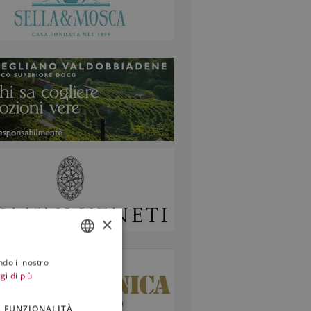
×
ndo il nostro
ITALIAN
gi di più
ENGLISH
FUNZIONALITÀ