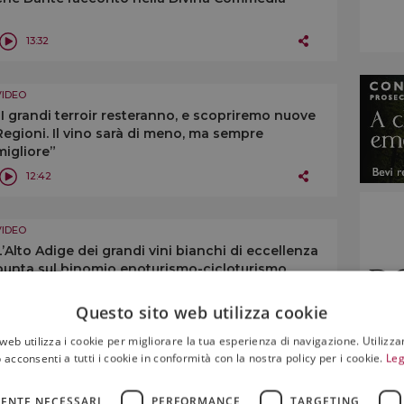
13:32
VIDEO
“I grandi terroir resteranno, e scopriremo nuove
Regioni. Il vino sarà di meno, ma sempre
migliore”
12:42
VIDEO
L’Alto Adige dei grandi vini bianchi di eccellenza
punta sul binomio enoturismo-cicloturismo
Questo sito web utilizza cookie
11:11
web utilizza i cookie per migliorare la tua esperienza di navigazione. Utilizza
 acconsenti a tutti i cookie in conformità con la nostra policy per i cookie.
Leg
VIDEO
Oltre il presente: la grande sfida del vino resta la
ENTE NECESSARI
PERFORMANCE
TARGETING