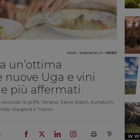
HOME
›
WINENEWS TV
›
VIDEO
ra un’ottima
 nuove Uga e vini
e più affermati
o secondo le griffe Terlano, Elena Walch, Kurtatsch,
 Nals Margreid e Tramin
8