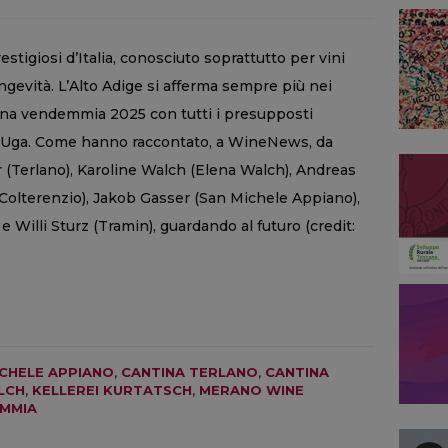
prestigiosi d’Italia, conosciuto soprattutto per vini
ngevità. L’Alto Adige si afferma sempre più nei
 una vendemmia 2025 con tutti i presupposti
lle Uga. Come hanno raccontato, a WineNews, da
 (Terlano), Karoline Walch (Elena Walch), Andreas
(Colterenzio), Jakob Gasser (San Michele Appiano),
e Willi Sturz (Tramin), guardando al futuro (credit:
ICHELE APPIANO
,
CANTINA TERLANO
,
CANTINA
LCH
,
KELLEREI KURTATSCH
,
MERANO WINE
MMIA