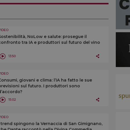
VIDEO
Sostenibilità, NoLow e salute: prosegue il
confronto tra IA e produttori sul futuro del vino
13:50
VIDEO
Consumi, giovani e clima: l’IA ha fatto le sue
previsioni sul futuro. I produttori sono
d’accordo?
15:02
VIDEO
I trend spingono la Vernaccia di San Gimignano,
che Dante raccontò nella Divina Commedia