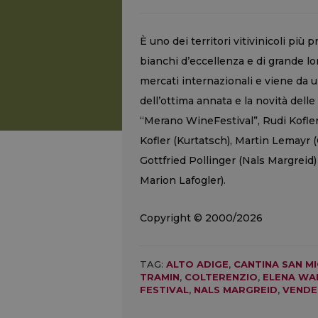
È uno dei territori vitivinicoli più 
bianchi d’eccellenza e di grande lo
mercati internazionali e viene da
dell’ottima annata e la novità de
“Merano WineFestival”, Rudi Kofler
Kofler (Kurtatsch), Martin Lemayr 
Gottfried Pollinger (Nals Margreid) 
Marion Lafogler).
Copyright © 2000/2026
TAG:
ALTO ADIGE
,
CANTINA SAN M
TRAMIN
,
COLTERENZIO
,
ELENA WA
FESTIVAL
,
NALS MARGREID
,
VENDE