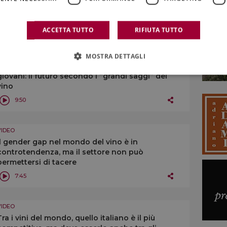
gestione del “cambiamento climatico”
19:47
ACCETTA TUTTO
RIFIUTA TUTTO
VIDEO
MOSTRA DETTAGLI
Cambiamento climatico, comunicazione e
giovani: il futuro secondo i “grandi saggi” del
vino
9:50
VIDEO
Il gender gap nel mondo del vino è in
controtendenza, ma il settore non può
permettersi di tacere
7:45
VIDEO
Tra i vini del mondo, quello italiano è il più