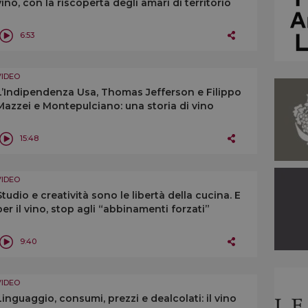
vino, con la riscoperta degli amari di territorio
6:53
VIDEO
L’Indipendenza Usa, Thomas Jefferson e Filippo
Mazzei e Montepulciano: una storia di vino
15:48
VIDEO
Studio e creatività sono le libertà della cucina. E
per il vino, stop agli “abbinamenti forzati”
9:40
VIDEO
Linguaggio, consumi, prezzi e dealcolati: il vino