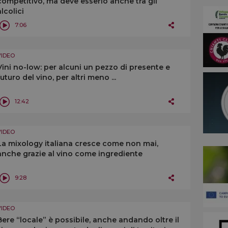
competitivo, ma deve esserlo anche tra gli
alcolici
7:06
VIDEO
Vini no-low: per alcuni un pezzo di presente e
futuro del vino, per altri meno ...
12:42
VIDEO
La mixology italiana cresce come non mai,
anche grazie al vino come ingrediente
9:28
VIDEO
Bere “locale” è possibile, anche andando oltre il