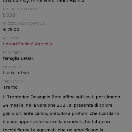
Chardonnay, Pinot Nero, Pinot Bianco
BOTTIGLIE PRODOTTE:
9.000
PREZZO ALLO SCAFFALE:
€ 29,00
AZIENDA:
Letrari Società Agricola
PROPRIETÀ:
famiglia Letrari
ENOLOGO:
Lucia Letrari
TERRITORIO:
Trento
Il Trentodoc Dosaggio Zero affina sui lieviti per almeno
24 mesi e, nella versione 2021, si presenta di colore
giallo brillante carico, preludio a profumi che ricordano
il pane appena sfornato e la mandorla tostata, con
tocchi floreali e agrumati, che ne amplificano la