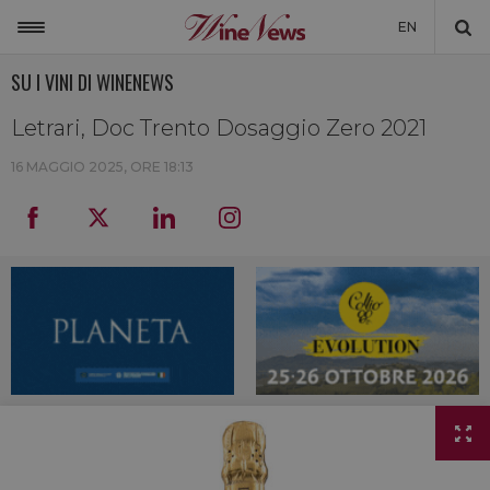
EN
SU I VINI DI WINENEWS
ITALIA
MONDO
Letrari, Doc Trento Dosaggio Zero 2021
NON SOLO VINO
16 MAGGIO 2025, ORE 18:13
NEWSLETTER
LA CANTINA DI WINENEWS
DICONO DI NOI
WINENEWS TV