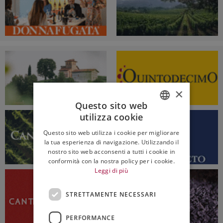
×
Questo sito web
utilizza cookie
ITALIAN
Questo sito web utilizza i cookie per migliorare
ENGLISH
la tua esperienza di navigazione. Utilizzando il
nostro sito web acconsenti a tutti i cookie in
conformità con la nostra policy per i cookie.
Leggi di più
STRETTAMENTE NECESSARI
PERFORMANCE