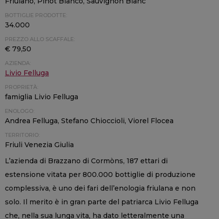
Friulano, Pinot Bianco, Sauvignon Blanc
BOTTIGLIE PRODOTTE:
34.000
PREZZO ALLO SCAFFALE:
€ 79,50
AZIENDA:
Livio Felluga
PROPRIETÀ:
famiglia Livio Felluga
ENOLOGO:
Andrea Felluga, Stefano Chioccioli, Viorel Flocea
TERRITORIO:
Friuli Venezia Giulia
L’azienda di Brazzano di Cormòns, 187 ettari di
estensione vitata per 800.000 bottiglie di produzione
complessiva, è uno dei fari dell’enologia friulana e non
solo. Il merito è in gran parte del patriarca Livio Felluga
che, nella sua lunga vita, ha dato letteralmente una