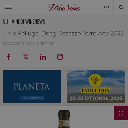
EN
SU I VINI DI WINENEWS
ITALIA
MONDO
Livio Felluga, Docg Rosazzo Terre Alte 2022
NON SOLO VINO
29 AGOSTO 2025, ORE 11:03
NEWSLETTER
LA CANTINA DI WINENEWS
DICONO DI NOI
WINENEWS TV