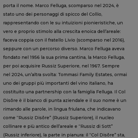
porta il nome. Marco Felluga, scomparso nel 2024, è
stato uno dei personaggi di spicco del Collio,
rappresentando con le su intuizioni pionieristiche, un
vero e proprio stimolo alla crescita enoica dell’areale:
faceva coppia con il fratello Livio (scomparso nel 2016),
seppure con un percorso diverso. Marco Felluga aveva
fondato nel 1956 la sua prima cantina, la Marco Felluga,
per poi acquisire Russiz Superiore, nel 1967. Sempre
nel 2024, un’altra svolta: Tommasi Family Estates, ormai
uno dei gruppi più importanti del vino italiano, ha
costituito una partnership con la famiglia Felluga. Il Col
Disôre è il bianco di punta aziendale e il suo nome è un
rimando alle parole, in lingua friulana, che indicavano
come “Russiz Disôre” (Russiz Superiore), il nucleo
collinare e più antico dell’areale e “Russiz di Sott”
(Russiz inferiore), la parte in pianura: il “Col Disôre” sta,