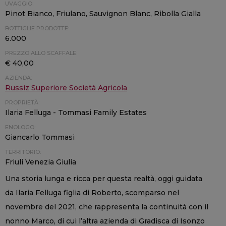
UVAGGIO:
Pinot Bianco, Friulano, Sauvignon Blanc, Ribolla Gialla
BOTTIGLIE PRODOTTE:
6.000
PREZZO ALLO SCAFFALE:
€ 40,00
AZIENDA:
Russiz Superiore Società Agricola
PROPRIETÀ:
Ilaria Felluga - Tommasi Family Estates
ENOLOGO:
Giancarlo Tommasi
TERRITORIO:
Friuli Venezia Giulia
Una storia lunga e ricca per questa realtà, oggi guidata
da Ilaria Felluga figlia di Roberto, scomparso nel
novembre del 2021, che rappresenta la continuità con il
nonno Marco, di cui l’altra azienda di Gradisca di Isonzo