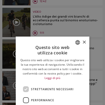
12:42
VIDEO
L’Alto Adige dei grandi vini bianchi di
eccellenza punta sul binomio enoturismo-
cicloturismo
11:11
×
VIDEO
Questo sito web
Oltre il presente: la grande sfida del vino
utilizza cookie
resta la gestione del “cambiamento
ITALIAN
climatico”
Questo sito web utilizza i cookie per migliorare
ENGLISH
la tua esperienza di navigazione. Utilizzando il
19:47
nostro sito web acconsenti a tutti i cookie in
conformità con la nostra policy per i cookie.
VIDEO
Leggi di più
Cambiamento climatico, comunicazione e
giovani: il futuro secondo i “grandi saggi”
del vino
STRETTAMENTE NECESSARI
9:50
PERFORMANCE