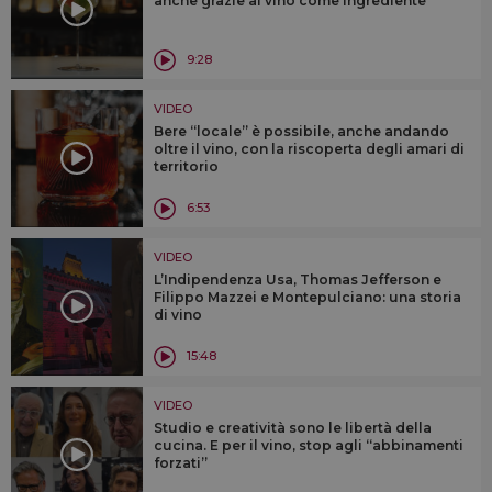
anche grazie al vino come ingrediente
9:28
VIDEO
Bere “locale” è possibile, anche andando
oltre il vino, con la riscoperta degli amari di
territorio
6:53
VIDEO
L’Indipendenza Usa, Thomas Jefferson e
Filippo Mazzei e Montepulciano: una storia
di vino
15:48
VIDEO
Studio e creatività sono le libertà della
cucina. E per il vino, stop agli “abbinamenti
forzati”