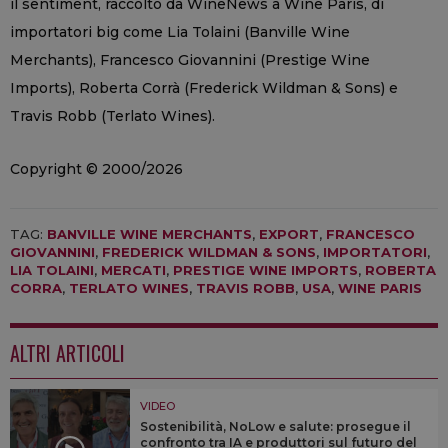
il sentiment, raccolto da WineNews a Wine Paris, di
importatori big come Lia Tolaini (Banville Wine
Merchants), Francesco Giovannini (Prestige Wine
Imports), Roberta Corrà (Frederick Wildman & Sons) e
Travis Robb (Terlato Wines).
Copyright © 2000/2026
TAG:
BANVILLE WINE MERCHANTS
,
EXPORT
,
FRANCESCO
GIOVANNINI
,
FREDERICK WILDMAN & SONS
,
IMPORTATORI
,
LIA TOLAINI
,
MERCATI
,
PRESTIGE WINE IMPORTS
,
ROBERTA
CORRA
,
TERLATO WINES
,
TRAVIS ROBB
,
USA
,
WINE PARIS
ALTRI ARTICOLI
VIDEO
Sostenibilità, NoLow e salute: prosegue il
confronto tra IA e produttori sul futuro del