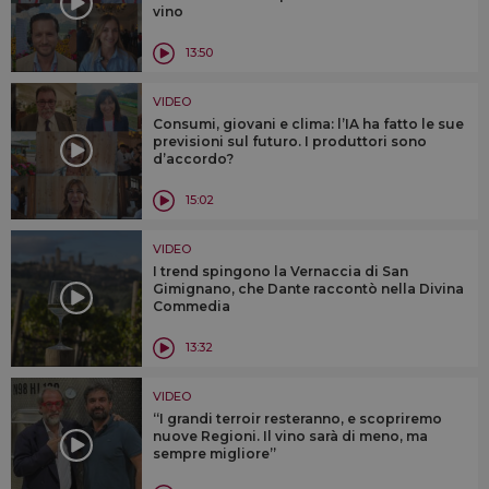
vino
13:50
VIDEO
Consumi, giovani e clima: l’IA ha fatto le sue
previsioni sul futuro. I produttori sono
d’accordo?
15:02
VIDEO
I trend spingono la Vernaccia di San
Gimignano, che Dante raccontò nella Divina
Commedia
13:32
VIDEO
“I grandi terroir resteranno, e scopriremo
nuove Regioni. Il vino sarà di meno, ma
sempre migliore”