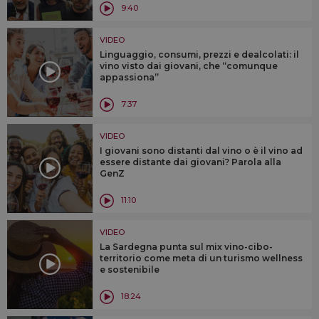
9:40
VIDEO
Linguaggio, consumi, prezzi e dealcolati: il
vino visto dai giovani, che “comunque
appassiona”
7:37
VIDEO
I giovani sono distanti dal vino o è il vino ad
essere distante dai giovani? Parola alla
GenZ
11:10
VIDEO
La Sardegna punta sul mix vino-cibo-
territorio come meta di un turismo wellness
e sostenibile
18:24