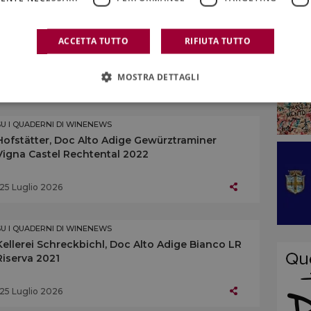
SU I QUADERNI DI WINENEWS
L’Alto Adige enoico
ACCETTA TUTTO
RIFIUTA TUTTO
MOSTRA DETTAGLI
25 Luglio 2026
SU I QUADERNI DI WINENEWS
Hofstätter, Doc Alto Adige Gewürztraminer
Vigna Castel Rechtental 2022
25 Luglio 2026
SU I QUADERNI DI WINENEWS
Kellerei Schreckbichl, Doc Alto Adige Bianco LR
Riserva 2021
25 Luglio 2026