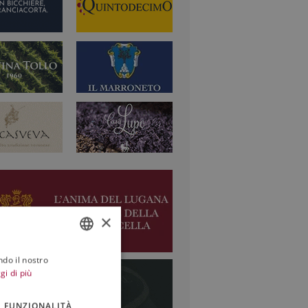
×
ndo il nostro
ITALIAN
gi di più
ENGLISH
FUNZIONALITÀ