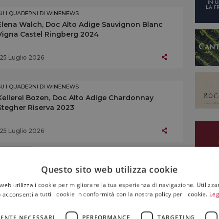
SU I QUADERNI DI WINENEWS
Elena Walch, Doc Alto Adige Sauvignon Blanc
Vigna Castel Ringberg 2024
25 Luglio 2026
SU I QUADERNI DI WINENEWS
Kellerei Bozen, Doc Alto Adige Chardonnay
Stegher Riserva 2023
25 Luglio 2026
SU I QUADERNI DI WINENEWS
Questo sito web utilizza cookie
Kellerei Andrian, Doc Alto Adige Chardonnay
Doran Riserva 2023
web utilizza i cookie per migliorare la tua esperienza di navigazione. Utilizza
 acconsenti a tutti i cookie in conformità con la nostra policy per i cookie.
Leg
25 Luglio 2026
ENTE NECESSARI
PERFORMANCE
TARGETING