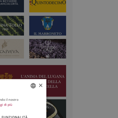
×
ndo il nostro
ITALIAN
gi di più
ENGLISH
FUNZIONALITÀ