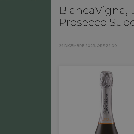
BiancaVigna,
Prosecco Super
26 DICEMBRE 2025, ORE 22:00