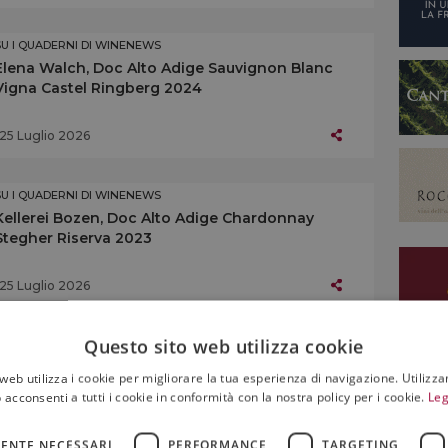
SU I QUADERNI DI WINENEWS
Elena Walch, Doc Alto Adige Sauvignon Blanc
Vigna Castel Ringberg 2024
25 Luglio 2026
SU I QUADERNI DI WINENEWS
Kellerei Bozen, Doc Alto Adige Chardonnay
Stegher Riserva 2023
25 Luglio 2026
Questo sito web utilizza cookie
SU I QUADERNI DI WINENEWS
Kellerei Andrian, Doc Alto Adige Chardonnay
web utilizza i cookie per migliorare la tua esperienza di navigazione. Utilizza
Doran Riserva 2023
 acconsenti a tutti i cookie in conformità con la nostra policy per i cookie.
Leg
25 Luglio 2026
ENTE NECESSARI
PERFORMANCE
TARGETING