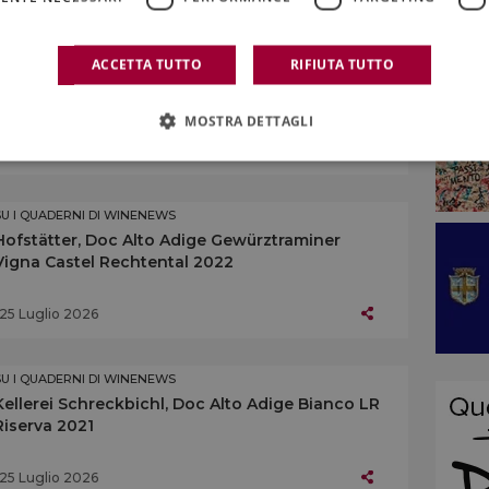
SU I QUADERNI DI WINENEWS
ACCETTA TUTTO
RIFIUTA TUTTO
L’Alto Adige enoico
MOSTRA DETTAGLI
25 Luglio 2026
SU I QUADERNI DI WINENEWS
Hofstätter, Doc Alto Adige Gewürztraminer
Vigna Castel Rechtental 2022
25 Luglio 2026
SU I QUADERNI DI WINENEWS
Kellerei Schreckbichl, Doc Alto Adige Bianco LR
Riserva 2021
25 Luglio 2026