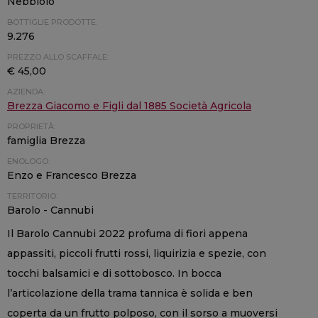
Nebbiolo
BOTTIGLIE PRODOTTE:
9.276
PREZZO ALLO SCAFFALE:
€ 45,00
AZIENDA:
Brezza Giacomo e Figli dal 1885 Società Agricola
PROPRIETÀ:
famiglia Brezza
ENOLOGO:
Enzo e Francesco Brezza
TERRITORIO:
Barolo - Cannubi
Il Barolo Cannubi 2022 profuma di fiori appena
appassiti, piccoli frutti rossi, liquirizia e spezie, con
tocchi balsamici e di sottobosco. In bocca
l’articolazione della trama tannica è solida e ben
coperta da un frutto polposo, con il sorso a muoversi