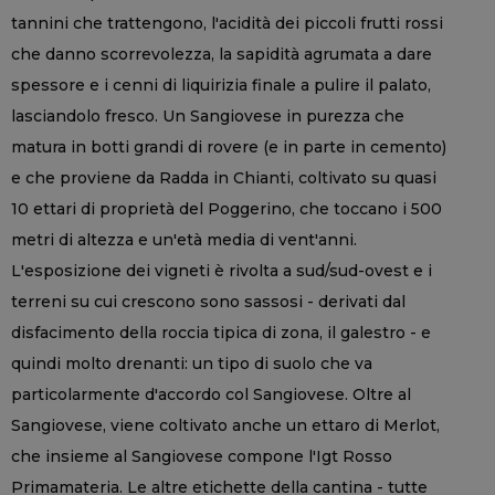
tannini che trattengono, l'acidità dei piccoli frutti rossi
che danno scorrevolezza, la sapidità agrumata a dare
spessore e i cenni di liquirizia finale a pulire il palato,
lasciandolo fresco. Un Sangiovese in purezza che
matura in botti grandi di rovere (e in parte in cemento)
e che proviene da Radda in Chianti, coltivato su quasi
10 ettari di proprietà del Poggerino, che toccano i 500
metri di altezza e un'età media di vent'anni.
L'esposizione dei vigneti è rivolta a sud/sud-ovest e i
terreni su cui crescono sono sassosi - derivati dal
disfacimento della roccia tipica di zona, il galestro - e
quindi molto drenanti: un tipo di suolo che va
particolarmente d'accordo col Sangiovese. Oltre al
Sangiovese, viene coltivato anche un ettaro di Merlot,
che insieme al Sangiovese compone l'Igt Rosso
Primamateria. Le altre etichette della cantina - tutte