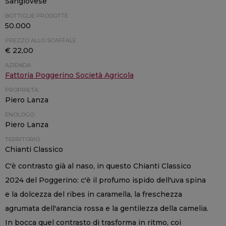
Sangiovese
BOTTIGLIE PRODOTTE:
50.000
PREZZO ALLO SCAFFALE:
€ 22,00
AZIENDA:
Fattoria Poggerino Società Agricola
PROPRIETÀ:
Piero Lanza
ENOLOGO:
Piero Lanza
TERRITORIO:
Chianti Classico
C'è contrasto già al naso, in questo Chianti Classico
2024 del Poggerino: c'è il profumo ispido dell'uva spina
e la dolcezza del ribes in caramella, la freschezza
agrumata dell'arancia rossa e la gentilezza della camelia.
In bocca quel contrasto di trasforma in ritmo, coi