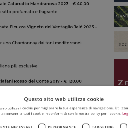
ale Catarratto Mandranova 2023 - € 40,00
aratto profumato e fragrante
uta Ficuzza Vigneto del Ventaglio Jalé 2023 -
r uno Chardonnay dai toni mediterranei
liana più esclusiva
clafani Rosso del Conte 2017 - € 120,00
tutto tondo il vino siciliano
Questo sito web utilizza cookie
web utilizza i cookie per migliorare la tua esperienza di navigazione. Utilizza
osso dal carattere “gastronomico”
 acconsenti a tutti i cookie in conformità con la nostra policy per i cookie.
Leg
ENTE NECESSARI
PERFORMANCE
TARGETING