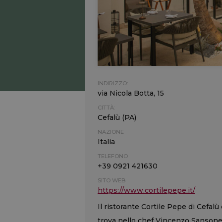
INDIRIZZO:
via Nicola Botta, 15
CITTÀ:
Cefalù (PA)
NAZIONE
Italia
TELEFONO
+39 0921 421630
SITO WEB
https://www.cortilepepe.it/
Il ristorante Cortile Pepe di Cefalù 
trova nello chef Vincenzo Sansone 