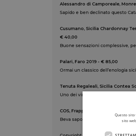
Alessandro di Camporeale, Monre
Sapido e ben declinato questo Cat
Cusumano, Sicilia Chardonnay Ten
€ 40,00
Buone sensazioni complessive, pe
Palari, Faro 2019 - € 85,00
Ormai un classico dell’enologia sici
Tenuta Regaleali, Sicilia Contea S
Uno dei vini che hanno rilanciato a 
COS, Frappato 2023 - € 38,00
Questo sito 
Beva saporita e godibile, per un r
sito web
STRETTAM
Copyright © 2000/2026