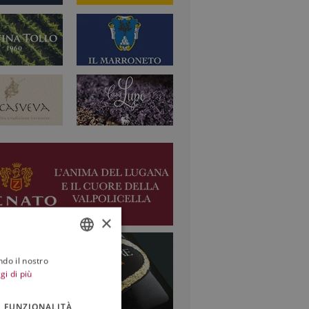
×
ndo il nostro
ITALIAN
gi di più
ENGLISH
FUNZIONALITÀ