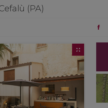
Cefalù (PA)