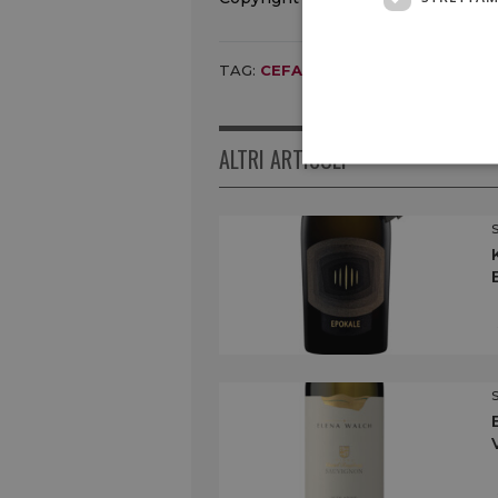
TAG:
CEFALÙ
,
CORTILE PEPE
,
RIST
ALTRI ARTICOLI