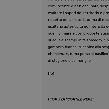
convincente e ben declinata, sospe
esaltare i sapori del territorio e p
rispetto della materia prima di ma
esaltano autenticità ed intensità dell
quelli di mare e con proposte stag
quaglia e scampi in falsomagro, cipo
gambero bianco, zucchina alla sca
chimichurri, tuma persa al basilico e
di stagione e salmoriglio.
(fp)
I TOP 5 DI “CORTILE PEPE”