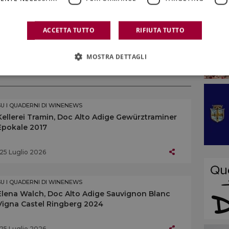
ACCETTA TUTTO
RIFIUTA TUTTO
ORANTE
MOSTRA DETTAGLI
SU I QUADERNI DI WINENEWS
Kellerei Tramin, Doc Alto Adige Gewürztraminer
Epokale 2017
25 Luglio 2026
SU I QUADERNI DI WINENEWS
Elena Walch, Doc Alto Adige Sauvignon Blanc
Vigna Castel Ringberg 2024
25 Luglio 2026