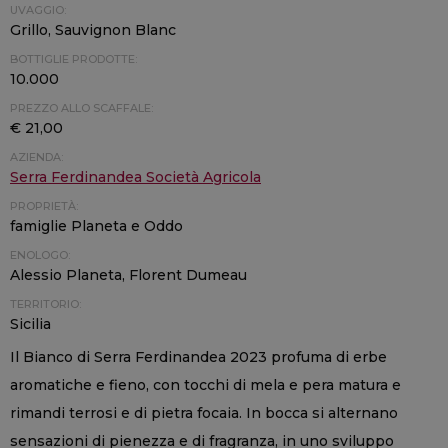
UVAGGIO:
Grillo, Sauvignon Blanc
BOTTIGLIE PRODOTTE:
10.000
PREZZO ALLO SCAFFALE:
€ 21,00
AZIENDA:
Serra Ferdinandea Società Agricola
PROPRIETÀ:
famiglie Planeta e Oddo
ENOLOGO:
Alessio Planeta, Florent Dumeau
TERRITORIO:
Sicilia
Il Bianco di Serra Ferdinandea 2023 profuma di erbe
aromatiche e fieno, con tocchi di mela e pera matura e
rimandi terrosi e di pietra focaia. In bocca si alternano
sensazioni di pienezza e di fragranza, in uno sviluppo