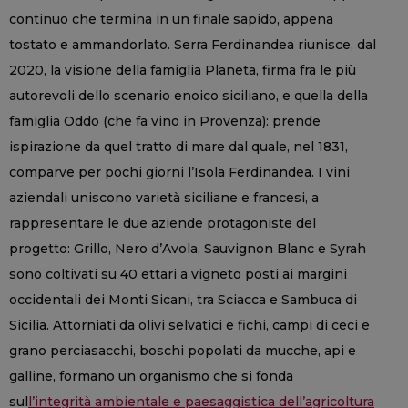
continuo che termina in un finale sapido, appena
tostato e ammandorlato. Serra Ferdinandea riunisce, dal
2020, la visione della famiglia Planeta, firma fra le più
autorevoli dello scenario enoico siciliano, e quella della
famiglia Oddo (che fa vino in Provenza): prende
ispirazione da quel tratto di mare dal quale, nel 1831,
comparve per pochi giorni l’Isola Ferdinandea. I vini
aziendali uniscono varietà siciliane e francesi, a
rappresentare le due aziende protagoniste del
progetto: Grillo, Nero d’Avola, Sauvignon Blanc e Syrah
sono coltivati su 40 ettari a vigneto posti ai margini
occidentali dei Monti Sicani, tra Sciacca e Sambuca di
Sicilia. Attorniati da olivi selvatici e fichi, campi di ceci e
grano perciasacchi, boschi popolati da mucche, api e
galline, formano un organismo che si fonda
sul
l’integrità ambientale e paesaggistica dell’agricoltura