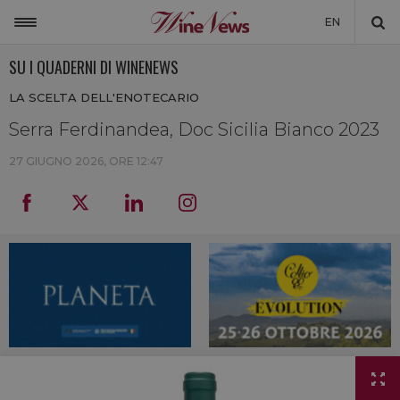
EN
SU I QUADERNI DI WINENEWS
ITALIA
LA SCELTA DELL'ENOTECARIO
MONDO
Serra Ferdinandea, Doc Sicilia Bianco 2023
NON SOLO VINO
27 GIUGNO 2026, ORE 12:47
NEWSLETTER
LA CANTINA DI WINENEWS
DICONO DI NOI
WINENEWS TV