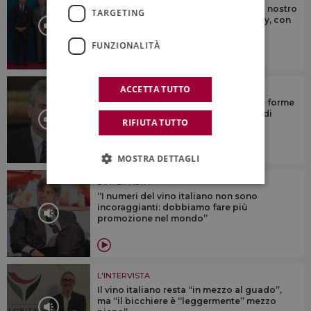
“Dobbiamo continuare a fare bene al nostro
TARGETING
mestiere, e a fare bene al made in Italy, con
il vino”
FUNZIONALITÀ
ACCETTA TUTTO
L'INTERVISTA
“Il turismo del vino e del cibo sono le forme
di turismo che hanno più potenziale di
RIFIUTA TUTTO
crescita”
MOSTRA DETTAGLI
L'INTERVISTA
“I numeri del vino italiano non sono
incoraggianti: dobbiamo fare più
promozione nel mondo”
L'INTERVISTA
Il vino italiano resta “in mezzo al guado”,
ma “il bicchiere è “leggermente” mezzo