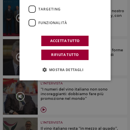
L'INTERVISTA
TARGETING
“Dobbiamo continuare a fare bene al nostro
mestiere, e a fare bene al made in Italy, con
il vino”
FUNZIONALITÀ
ACCETTA TUTTO
L'INTERVISTA
“Il turismo del vino e del cibo sono le forme
RIFIUTA TUTTO
di turismo che hanno più potenziale di
crescita”
MOSTRA DETTAGLI
L'INTERVISTA
“I numeri del vino italiano non sono
incoraggianti: dobbiamo fare più
promozione nel mondo”
L'INTERVISTA
Il vino italiano resta “in mezzo al guado”,