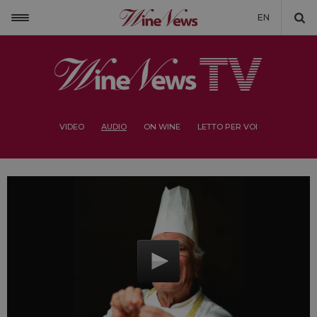
EN
VIDEO
AUDIO
ON WINE
LETTO PER VOI