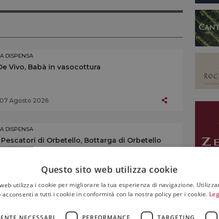
LA DISPENSA
De Vivo, Babà in vasocottura
07 Agosto 2026
LA DISPENSA
I Pescatori di Orbetello, Bottarga di Orbetello
Presidio Slow Food
Questo sito web utilizza cookie
01 Agosto 2026
web utilizza i cookie per migliorare la tua esperienza di navigazione. Utilizza
 acconsenti a tutti i cookie in conformità con la nostra policy per i cookie.
Leg
LA DISPENSA
Consorzio di Tutela, Schüttelbrot Igp Alto Adige
ENTE NECESSARI
PERFORMANCE
TARGETING