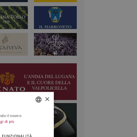
×
ndo il nostro
ITALIAN
gi di più
ENGLISH
FUNZIONALITÀ