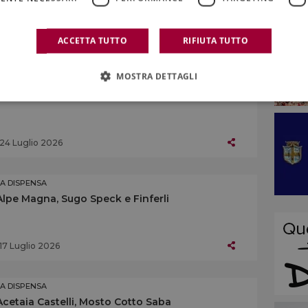
25 Luglio 2026
ACCETTA TUTTO
RIFIUTA TUTTO
MOSTRA DETTAGLI
LA DISPENSA
Bargilli, Cialde di Montecatini
24 Luglio 2026
LA DISPENSA
Alpe Magna, Sugo Speck e Finferli
17 Luglio 2026
LA DISPENSA
Acetaia Castelli, Mosto Cotto Saba