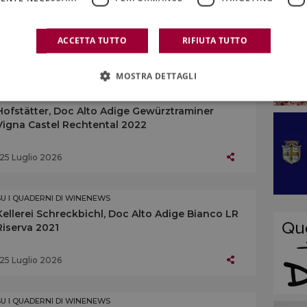
L’Alto Adige enoico
ACCETTA TUTTO
RIFIUTA TUTTO
25 Luglio 2026
MOSTRA DETTAGLI
SU I QUADERNI DI WINENEWS
Hofstätter, Doc Alto Adige Gewürztraminer
Vigna Castel Rechtental 2022
25 Luglio 2026
SU I QUADERNI DI WINENEWS
Kellerei Schreckbichl, Doc Alto Adige Bianco LR
Riserva 2021
25 Luglio 2026
SU I QUADERNI DI WINENEWS