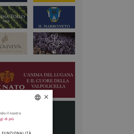
×
ndo il nostro
ITALIAN
gi di più
ENGLISH
FUNZIONALITÀ