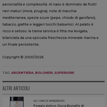
personalità e complessità. Al naso è dominato da frutti
neri maturi (mora, prugna), note di macchia
mediterranea, spezie scure (pepe, chiodo di garofano),
tabacco, grafite e leggeri tocchi balsamici. Al palato è
ricco e setoso: la trama tannica è fitta ma levigata,
bilanciata da una spiccata freschezza minerale marina e
un finale persistente.
Copyright © 2000/2026
TAG:
ARGENTIERA
,
BOLGHERI
,
SUPERIORE
ALTRI ARTICOLI
SU I VINI DI WINENEWS
Poggio Antico, Docg Brunello di