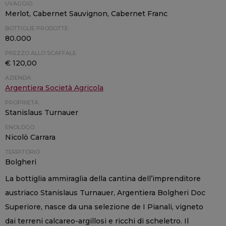
UVAGGIO:
Merlot, Cabernet Sauvignon, Cabernet Franc
BOTTIGLIE PRODOTTE:
80.000
PREZZO ALLO SCAFFALE:
€ 120,00
AZIENDA:
Argentiera Società Agricola
PROPRIETÀ:
Stanislaus Turnauer
ENOLOGO:
Nicolò Carrara
TERRITORIO:
Bolgheri
La bottiglia ammiraglia della cantina dell’imprenditore
austriaco Stanislaus Turnauer, Argentiera Bolgheri Doc
Superiore, nasce da una selezione de I Pianali, vigneto
dai terreni calcareo-argillosi e ricchi di scheletro. Il