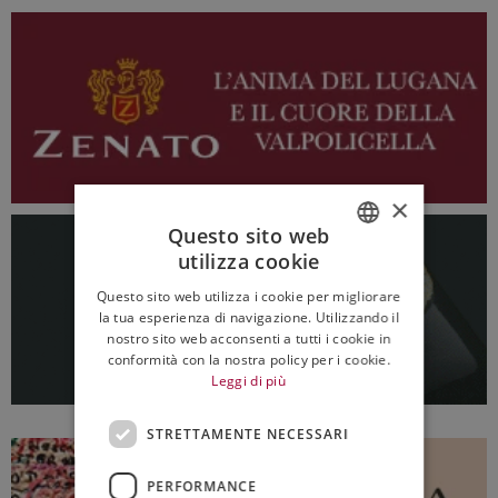
×
Questo sito web
utilizza cookie
ITALIAN
Questo sito web utilizza i cookie per migliorare
ENGLISH
la tua esperienza di navigazione. Utilizzando il
nostro sito web acconsenti a tutti i cookie in
conformità con la nostra policy per i cookie.
Leggi di più
STRETTAMENTE NECESSARI
PERFORMANCE