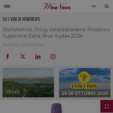
EN
SU I VINI DI WINENEWS
ITALIA
MONDO
Bortolomiol, Docg Valdobbiadene Prosecco
Superiore Extra Brut Audax 2024
NON SOLO VINO
26 GIUGNO 2026, ORE 19:51
NEWSLETTER
LA CANTINA DI WINENEWS
DICONO DI NOI
WINENEWS TV