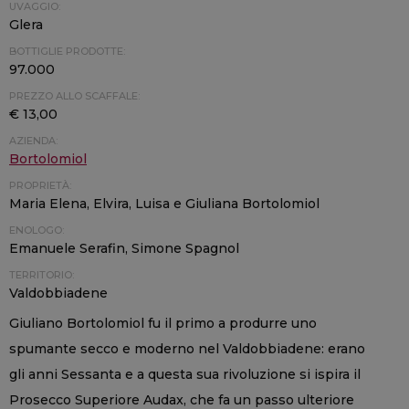
UVAGGIO:
Glera
BOTTIGLIE PRODOTTE:
97.000
PREZZO ALLO SCAFFALE:
€ 13,00
AZIENDA:
Bortolomiol
PROPRIETÀ:
Maria Elena, Elvira, Luisa e Giuliana Bortolomiol
ENOLOGO:
Emanuele Serafin, Simone Spagnol
TERRITORIO:
Valdobbiadene
Giuliano Bortolomiol fu il primo a produrre uno
spumante secco e moderno nel Valdobbiadene: erano
gli anni Sessanta e a questa sua rivoluzione si ispira il
Prosecco Superiore Audax, che fa un passo ulteriore