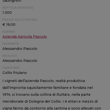
Sauvignon
BOTTIGLIE PRODOTTE:
1.300
PREZZO ALLO SCAFFALE:
€ 19,00
AZIENDA:
Azienda Agricola Pascolo
PROPRIETÀ:
Alessandro Pascolo
ENOLOGO:
Alessandro Pascolo
TERRITORIO:
Collio friulano
I vigneti dell’azienda Pascolo, realtà produttiva
dall’impronta squisitamente familiare e fondata nel
1974, si trovano sulla collina di Ruttàrs, nella parte
meridionale di Dolegna del Collio. I 6 ettari e mezzo di
vigna fanno da contorno alla cantina e sono allevati con