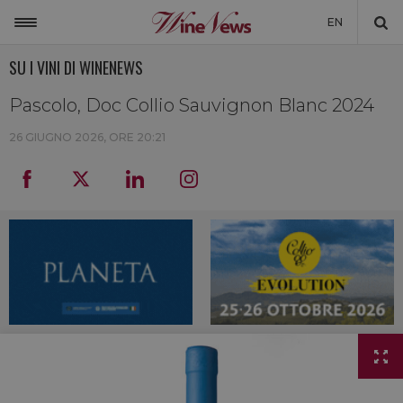
EN
SU I VINI DI WINENEWS
ITALIA
MONDO
Pascolo, Doc Collio Sauvignon Blanc 2024
NON SOLO VINO
26 GIUGNO 2026, ORE 20:21
NEWSLETTER
LA CANTINA DI WINENEWS
DICONO DI NOI
WINENEWS TV