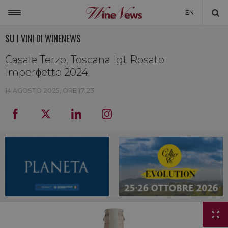
EN
SU I VINI DI WINENEWS
ITALIA
MONDO
Casale Terzo, Toscana Igt Rosato
Imperϕetto 2024
NON SOLO VINO
14 AGOSTO 2025, ORE 17:23
NEWSLETTER
LA CANTINA DI WINENEWS
DICONO DI NOI
WINENEWS TV