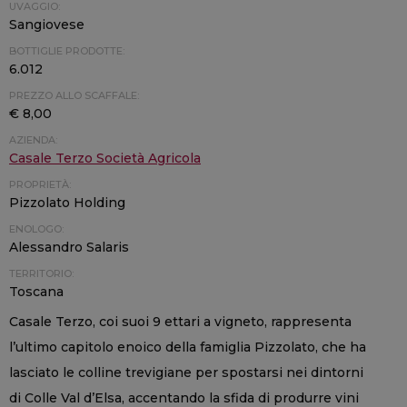
UVAGGIO:
Sangiovese
BOTTIGLIE PRODOTTE:
6.012
PREZZO ALLO SCAFFALE:
€ 8,00
AZIENDA:
Casale Terzo Società Agricola
PROPRIETÀ:
Pizzolato Holding
ENOLOGO:
Alessandro Salaris
TERRITORIO:
Toscana
Casale Terzo, coi suoi 9 ettari a vigneto, rappresenta
l’ultimo capitolo enoico della famiglia Pizzolato, che ha
lasciato le colline trevigiane per spostarsi nei dintorni
di Colle Val d’Elsa, accentando la sfida di produrre vini