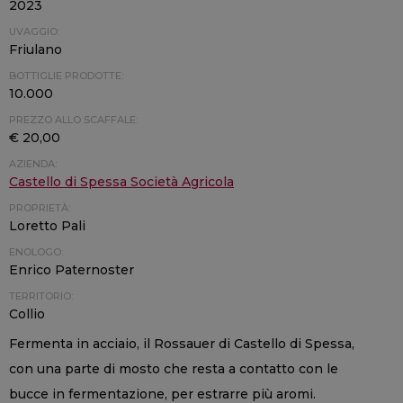
2023
UVAGGIO:
Friulano
BOTTIGLIE PRODOTTE:
10.000
PREZZO ALLO SCAFFALE:
€ 20,00
AZIENDA:
Castello di Spessa Società Agricola
PROPRIETÀ:
Loretto Pali
ENOLOGO:
Enrico Paternoster
TERRITORIO:
Collio
Fermenta in acciaio, il Rossauer di Castello di Spessa,
con una parte di mosto che resta a contatto con le
bucce in fermentazione, per estrarre più aromi.