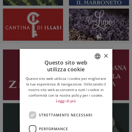
×
Questo sito web
utilizza cookie
ITALIAN
Questo sito web utilizza i cookie per migliorare
ENGLISH
la tua esperienza di navigazione. Utilizzando il
nostro sito web acconsenti a tutti i cookie in
conformità con la nostra policy per i cookie.
Leggi di più
STRETTAMENTE NECESSARI
PERFORMANCE