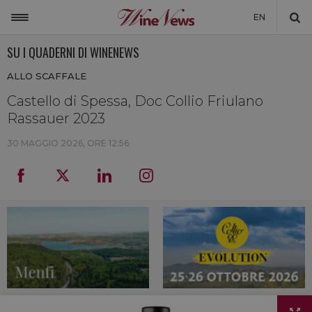
EN
SU I QUADERNI DI WINENEWS
ITALIA
ALLO SCAFFALE
MONDO
Castello di Spessa, Doc Collio Friulano
NON SOLO VINO
Rassauer 2023
NEWSLETTER
30 MAGGIO 2026, ORE 12:56
LA CANTINA DI WINENEWS
DICONO DI NOI
WINENEWS TV