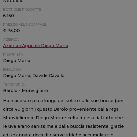
Nebbiolo
BOTTIGLIE PRODOTTE:
6.150
PREZZO ALLO SCAFFALE:
€ 75,00
AZIENDA:
Azienda Agricola Diego Morra
PROPRIETÀ:
Diego Morra
ENOLOGO:
Diego Morra, Davide Cavallo
TERRITORIO:
Barolo - Monvigliero
Ha macerato più a lungo del solito sulle sue bucce (per
circa 40 giorni) questo Barolo proveniente dalla Mga
Monvigliero di Diego Morra: scelta dipesa dal fatto che
le uve erano sanissime e dalla buccia resistente, grazie
ad un’annata ricca di riserve idriche accumulate in