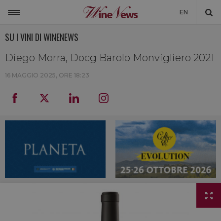
EN
SU I VINI DI WINENEWS
ITALIA
MONDO
Diego Morra, Docg Barolo Monvigliero 2021
NON SOLO VINO
16 MAGGIO 2025, ORE 18:23
NEWSLETTER
LA CANTINA DI WINENEWS
DICONO DI NOI
WINENEWS TV