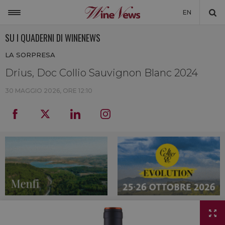
EN
SU I QUADERNI DI WINENEWS
ITALIA
LA SORPRESA
MONDO
Drius, Doc Collio Sauvignon Blanc 2024
NON SOLO VINO
30 MAGGIO 2026, ORE 12:10
NEWSLETTER
LA CANTINA DI WINENEWS
DICONO DI NOI
WINENEWS TV