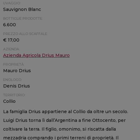
UVAGGIO:
Sauvignon Blanc
BOTTIGLIE PRODOTTE:
6.600
PREZZO ALLO SCAFFALE:
€ 17,00
AZIENDA:
Azienda Agricola Drius Mauro
PROPRIETÀ:
Mauro Drius
ENOLOGO:
Denis Drius
TERRITORIO:
Collio
La famiglia Drius appartiene al Collio da oltre un secolo.
Luigi Drius torna lì dall’Argentina a fine Ottocento, per
coltivare la terra. Il figlio, omonimo, si riscatta dalla
mezzadria comprando i primi terreni di proprietà. Il