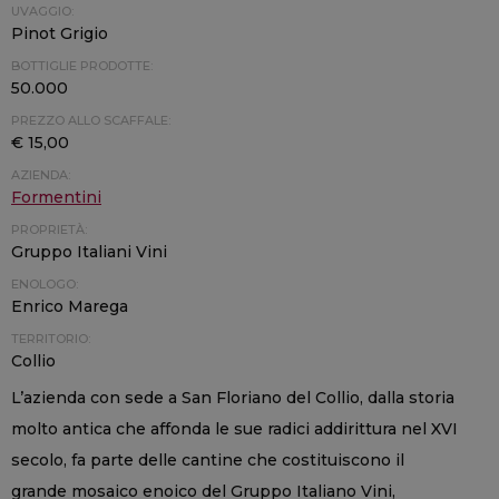
UVAGGIO:
Pinot Grigio
BOTTIGLIE PRODOTTE:
50.000
PREZZO ALLO SCAFFALE:
€ 15,00
AZIENDA:
Formentini
PROPRIETÀ:
Gruppo Italiani Vini
ENOLOGO:
Enrico Marega
TERRITORIO:
Collio
L’azienda con sede a San Floriano del Collio, dalla storia
molto antica che affonda le sue radici addirittura nel XVI
secolo, fa parte delle cantine che costituiscono il
grande mosaico enoico del Gruppo Italiano Vini,