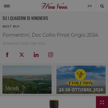
EN
SU I QUADERNI DI WINENEWS
ITALIA
BEST BUY
MONDO
Formentini, Doc Collio Pinot Grigio 2024
NON SOLO VINO
30 MAGGIO 2026, ORE 12:52
NEWSLETTER
LA CANTINA DI WINENEWS
DICONO DI NOI
WINENEWS TV