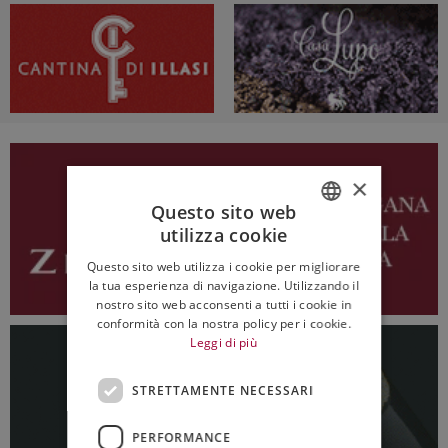
×
Questo sito web
utilizza cookie
ITALIAN
Questo sito web utilizza i cookie per migliorare
ENGLISH
la tua esperienza di navigazione. Utilizzando il
nostro sito web acconsenti a tutti i cookie in
conformità con la nostra policy per i cookie.
Leggi di più
STRETTAMENTE NECESSARI
PERFORMANCE