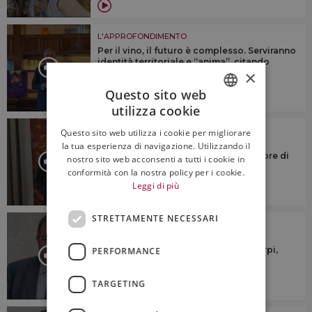
L'APPROFONDIMENTO
Per il vino, il futuro è complesso. Serviranno
identità territoriale e “anima”, citando
×
Veronelli
Questo sito web
utilizza cookie
ITALIAN
L'APPROFONDIMENTO
Questo sito web utilizza i cookie per migliorare
ENGLISH
“Dovremmo cercare di riunire le
la tua esperienza di navigazione. Utilizzando il
denominazioni sotto un numero minore di
nostro sito web acconsenti a tutti i cookie in
consorzi di tutela”
conformità con la nostra policy per i cookie.
Leggi di più
STRETTAMENTE NECESSARI
L'APPROFONDIMENTO
“Ridurre la produzione? No a
generalizzazioni su taglio rese o estirpi,
PERFORMANCE
ogni territorio è diverso”
TARGETING