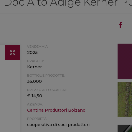
, Doc Alto Adige Kerner P
VENDEMMIA:
2025
UVAGGIO:
Kerner
BOTTIGLIE PRODOTTE:
35.000
PREZZO ALLO SCAFFALE:
€ 14,50
AZIENDA:
Cantina Produttori Bolzano
PROPRIETÀ:
cooperativa di soci produttori