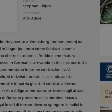
ENOLOGO:
Stephan Filippi
TERRITORIO:
Alto Adige
ta del Novecento a Weinsberg (nomen omen) da
 Trollinger (qui noto come Schiava, o come
gno che resiste ben al freddo e che matura
esso in Germania, arrivando in Italia, soprattutto
sperimentano le prime coltivazioni: la Val
elo, si è rivelata presto la casa più adatta.
entre in patria gli ettari coltivati a Kerner
in Alto Adige aumentano, arrivando agli attuali
na di Bolzano proviene dall’omonimo Maso a
i le viti di Kerner devono spingere le radici in
do, ma godono di un clima tendenzialmente mite,