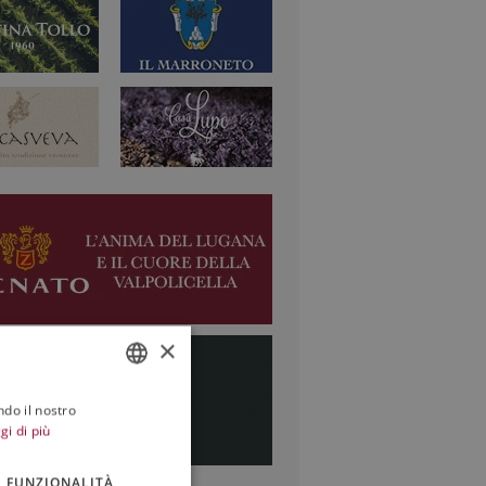
×
ndo il nostro
ITALIAN
gi di più
ENGLISH
FUNZIONALITÀ