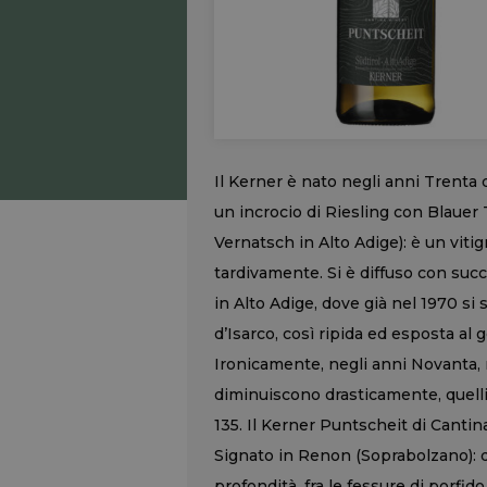
Il Kerner è nato negli anni Tren
un incrocio di Riesling con Blauer
Vernatsch in Alto Adige): è un viti
tardivamente. Si è diffuso con succ
in Alto Adige, dove già nel 1970 si 
d’Isarco, così ripida ed esposta al g
Ironicamente, negli anni Novanta, m
diminuiscono drasticamente, quelli 
135. Il Kerner Puntscheit di Canti
Signato in Renon (Soprabolzano): qu
profondità, fra le fessure di porfi