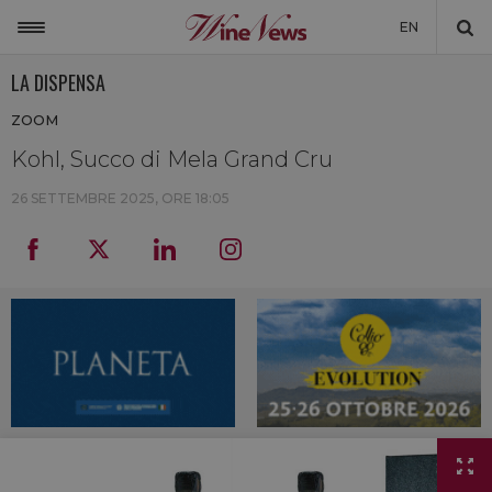
EN
LA DISPENSA
ITALIA
ZOOM
MONDO
Kohl, Succo di Mela Grand Cru
NON SOLO VINO
26 SETTEMBRE 2025, ORE 18:05
NEWSLETTER
LA CANTINA DI WINENEWS
DICONO DI NOI
WINENEWS TV