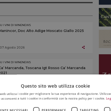
SU I VINI DI WINENEWS
Manincor, Doc Alto Adige Moscato Giallo 2025
07 Agosto 2026
SU I VINI DI WINENEWS
Ca’ Marcanda, Toscana Igt Rosso Ca’ Marcanda
2021
07 Agosto 2026
Questo sito web utilizza cookie
web utilizza i cookie per migliorare la tua esperienza di navigazione. Utilizza
 acconsenti a tutti i cookie in conformità con la nostra policy per i cookie.
Leg
SU I VINI DI WINENEWS
Altemasi, Doc Trento Brut Rosé Riserva 2019
ENTE NECESSARI
PERFORMANCE
TARGETING