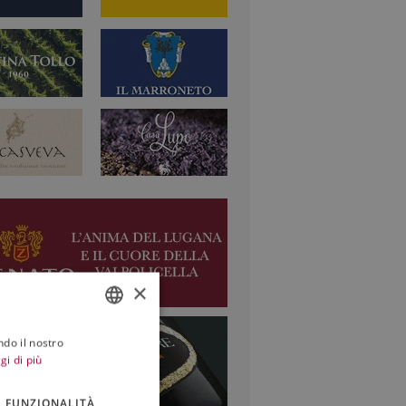
×
ndo il nostro
ITALIAN
gi di più
ENGLISH
FUNZIONALITÀ