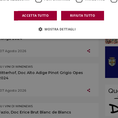
07 Agosto 2026
ACCETTA TUTTO
RIFIUTA TUTTO
SU I VINI DI WINENEWS
MOSTRA DETTAGLI
Centopassi, Doc Sicilia Grillo Rocce di Pietra
Longa 2024
07 Agosto 2026
SU I VINI DI WINENEWS
Ritterhof, Doc Alto Adige Pinot Grigio Opes
2024
07 Agosto 2026
SU I VINI DI WINENEWS
Fazio, Doc Erice Brut Blanc de Blancs