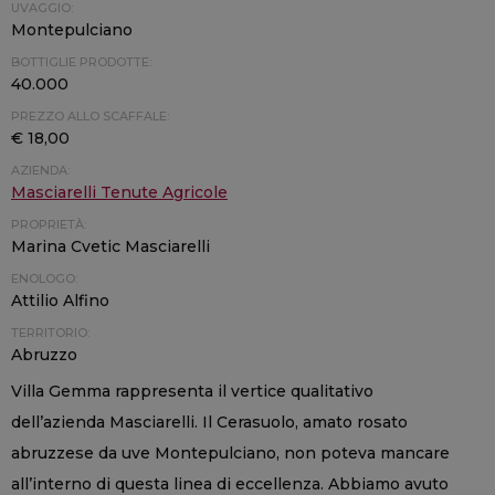
UVAGGIO:
Montepulciano
BOTTIGLIE PRODOTTE:
40.000
PREZZO ALLO SCAFFALE:
€ 18,00
AZIENDA:
Masciarelli Tenute Agricole
PROPRIETÀ:
Marina Cvetic Masciarelli
ENOLOGO:
Attilio Alfino
TERRITORIO:
Abruzzo
Villa Gemma rappresenta il vertice qualitativo
dell’azienda Masciarelli. Il Cerasuolo, amato rosato
abruzzese da uve Montepulciano, non poteva mancare
all’interno di questa linea di eccellenza. Abbiamo avuto