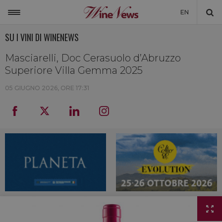
EN
SU I VINI DI WINENEWS
ITALIA
MONDO
Masciarelli, Doc Cerasuolo d’Abruzzo
Superiore Villa Gemma 2025
NON SOLO VINO
05 GIUGNO 2026, ORE 17:31
NEWSLETTER
LA CANTINA DI WINENEWS
DICONO DI NOI
WINENEWS TV