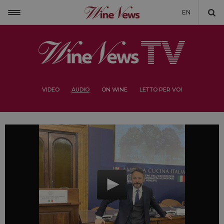
EN
VIDEO
AUDIO
ON WINE
LETTO PER VOI