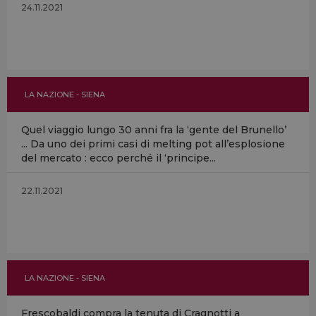
24.11.2021
LA NAZIONE - SIENA
Quel viaggio lungo 30 anni fra la ‘gente del Brunello’
... Da uno dei primi casi di melting pot all’esplosione
del mercato : ecco perché il ‘principe...
22.11.2021
LA NAZIONE - SIENA
Frescobaldi compra la tenuta di Cragnotti a