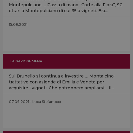
Montepulciano … Passa di mano “Corte alla Flora”, 90
ettari a Montepulciano di cui 35 a vigneti. Era...
15.09.2021
LA NAZIONE SIENA
Sul Brunello si continua a investire … Montalcino:
trattative con aziende di Emilia e Veneto per
acquisire i vigneti. Che potrebbero ampliarsi… Il...
07.09.2021 - Luca Stefanucci