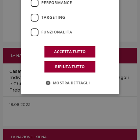
PERFORMANCE
TARGETING
FUNZIONALITÀ
ACCETTA TUTTO
LA NAZIONE - SIENA
RIFIUTA TUTTO
Casato Prime Donne Ecco i premiati 2023 …
Individuati Maria Canabal del Forum Parabere, Regoli
MOSTRA DETTAGLI
e Chiari di Winenews, Sottile e Atzeni di
Trebicchieri…...
18.08.2023
LA NAZIONE - SIENA