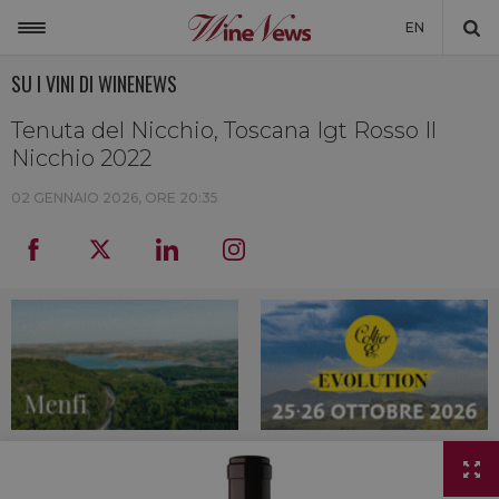
EN
SU I VINI DI WINENEWS
ITALIA
MONDO
Tenuta del Nicchio, Toscana Igt Rosso Il
Nicchio 2022
NON SOLO VINO
02 GENNAIO 2026, ORE 20:35
NEWSLETTER
LA CANTINA DI WINENEWS
DICONO DI NOI
WINENEWS TV