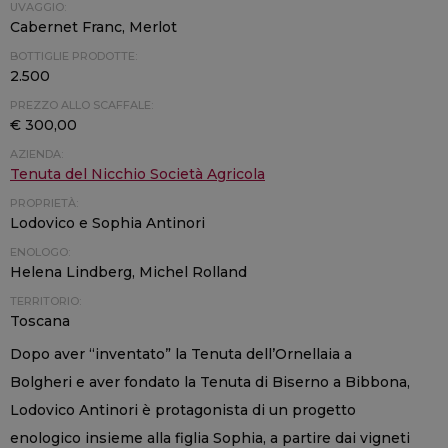
UVAGGIO:
Cabernet Franc, Merlot
BOTTIGLIE PRODOTTE:
2.500
PREZZO ALLO SCAFFALE:
€ 300,00
AZIENDA:
Tenuta del Nicchio Società Agricola
PROPRIETÀ:
Lodovico e Sophia Antinori
ENOLOGO:
Helena Lindberg, Michel Rolland
TERRITORIO:
Toscana
Dopo aver “inventato” la Tenuta dell’Ornellaia a
Bolgheri e aver fondato la Tenuta di Biserno a Bibbona,
Lodovico Antinori è protagonista di un progetto
enologico insieme alla figlia Sophia, a partire dai vigneti