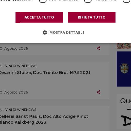
01 Agosto 2026
ACCETTA TUTTO
RIFIUTA TUTTO
SU I VINI DI WINENEWS
Castello del Terriccio, Toscana Igt Rosso
MOSTRA DETTAGLI
Tassinaia 2022
01 Agosto 2026
SU I VINI DI WINENEWS
Cesarini Sforza, Doc Trento Brut 1673 2021
01 Agosto 2026
SU I VINI DI WINENEWS
Kellerei Sankt Pauls, Doc Alto Adige Pinot
Bianco Kalkberg 2023