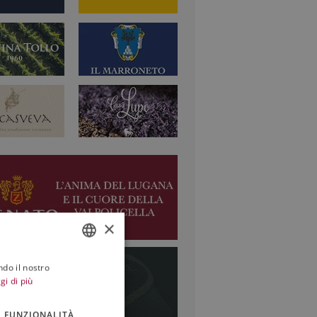
×
ndo il nostro
ITALIAN
gi di più
ENGLISH
FUNZIONALITÀ