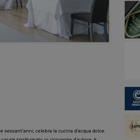
tre sessant’anni, celebra la cucina d’acqua dolce.
n casale trasformato in ristorante d’autore, è