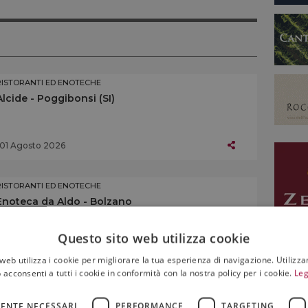
RISTORANTI ED ENOTECHE
Alcide - Poggibonsi (SI)
01 Agosto 2026
RISTORANTI ED ENOTECHE
Enoteca da Aldo - Bolzano
Questo sito web utilizza cookie
25 Luglio 2026
web utilizza i cookie per migliorare la tua esperienza di navigazione. Utilizza
 acconsenti a tutti i cookie in conformità con la nostra policy per i cookie.
Leg
RISTORANTI ED ENOTECHE
Ansitz Heufler - Rasun (BZ)
ENTE NECESSARI
PERFORMANCE
TARGETING