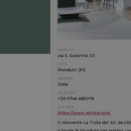
INDIRIZZO:
via S. Susanna, 33
CITTÀ:
Rivodutri (RI)
NAZIONE
Italia
TELEFONO
+39 0746 685078
SITO WEB
https://www.latrota.com/
Il ristorante La Trota del ‘63, da ol
Il locale di Rivodutri nel reatino, u