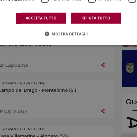
ACCETTA TUTTO
RIFIUTA TUTTO
25 Luglio 2026
MOSTRA DETTAGLI
RISTORANTI ED ENOTECHE
Stendhal Brera - Milano
24 Luglio 2026
RISTORANTI ED ENOTECHE
Campo del Drago - Montalcino (SI)
17 Luglio 2026
RISTORANTI ED ENOTECHE
Casa Villamarina - Alghero (SS)