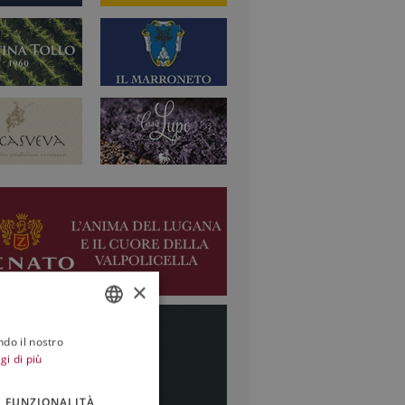
×
ndo il nostro
ITALIAN
gi di più
ENGLISH
FUNZIONALITÀ