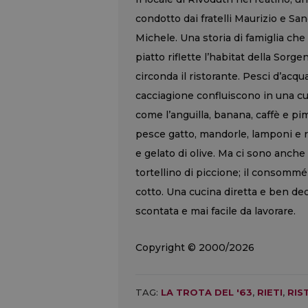
condotto dai fratelli Maurizio e San
Michele. Una storia di famiglia che 
piatto riflette l’habitat della Sorg
circonda il ristorante. Pesci d’acq
cacciagione confluiscono in una cu
come l’anguilla, banana, caffè e pimp
pesce gatto, mandorle, lamponi e ro
e gelato di olive. Ma ci sono anche i
tortellino di piccione; il consommé 
cotto. Una cucina diretta e ben dec
scontata e mai facile da lavorare.
Copyright © 2000/2026
TAG:
LA TROTA DEL '63
,
RIETI
,
RIS