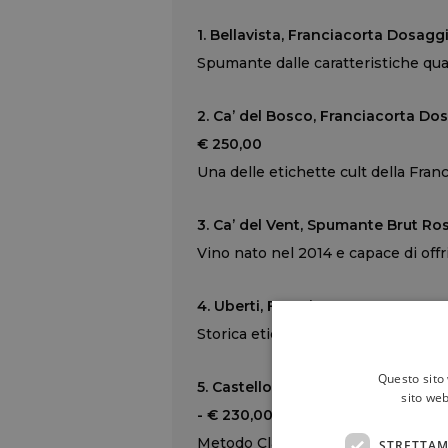
1. Bellavista, Franciacorta Dosag
Spumante dalle caratteristiche qual
2. Ca’ del Bosco, Franciacorta D
€ 250,00
Una delle etichette cult della Fran
3. Ca’ del Vent, Spumante Brut Ro
Vino nato nel 2014 e capace di offr
4. Uberti, Franciacorta Extra Brut
Storica etichetta della Franciacor
Questo sito 
5. Castello Bonomi, Franciacorta 
sito web
- € 230,00
Metodo Classico ben realizzato e da
STRETTAM