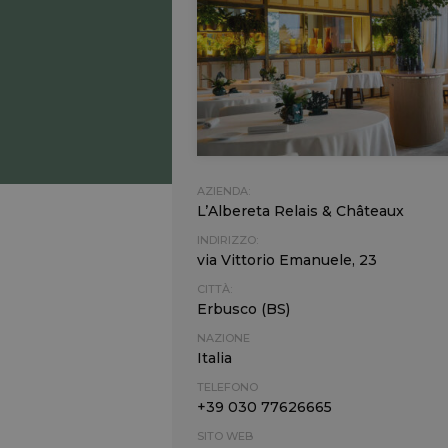
AZIENDA:
L’Albereta Relais & Châteaux
INDIRIZZO:
via Vittorio Emanuele, 23
CITTÀ:
Erbusco (BS)
NAZIONE
Italia
TELEFONO
+39 030 77626665
SITO WEB