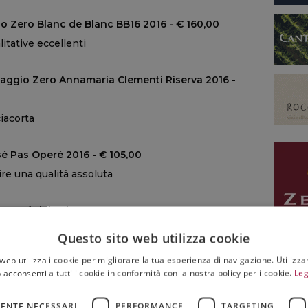
gio Zero Blanc de Blanc BB16 2016 - € 160,00
itative eccellenti
osaggio Zero Annamaria Clementi Riserva 2016 -
ciacorta
sé Pas Operé 2016 - € 105,00
ire una qualità assoluta
 Comarì del Salem 2015 - € 110,00
ta che non delude mai
Questo sito web utilizza cookie
web utilizza i cookie per migliorare la tua esperienza di navigazione. Utilizza
Extra Brut Lucrezia Etichetta Nera Riserva 2008
 acconsenti a tutti i cookie in conformità con la nostra policy per i cookie.
Leg
lla qualità consolidata
ENTE NECESSARI
PERFORMANCE
TARGETING