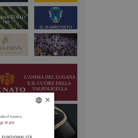
×
ndo il nostro
ITALIAN
gi di più
ENGLISH
FUNZIONALITÀ