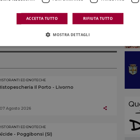
ACCETTA TUTTO
RIFIUTA TUTTO
MOSTRA DETTAGLI
,
L’ALBERETA
,
RISTORANTE
,
TERRA MORETTI
RISTORANTI ED ENOTECHE
Ristopescheria Il Porto - Livorno
07 Agosto 2026
RISTORANTI ED ENOTECHE
Alcide - Poggibonsi (SI)