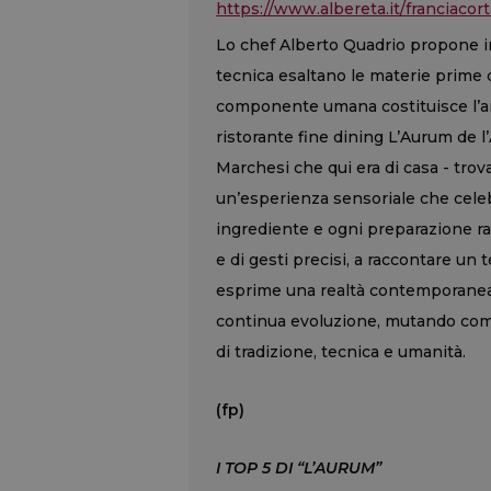
https://www.albereta.it/franciacort
Lo chef Alberto Quadrio propone i
tecnica esaltano le materie prime de
componente umana costituisce l’an
ristorante fine dining L’Aurum de 
Marchesi che qui era di casa - tro
un’esperienza sensoriale che celeb
ingrediente e ogni preparazione r
e di gesti precisi, a raccontare un t
esprime una realtà contemporanea su
continua evoluzione, mutando come 
di tradizione, tecnica e umanità.
(fp)
I TOP 5 DI “L’AURUM”