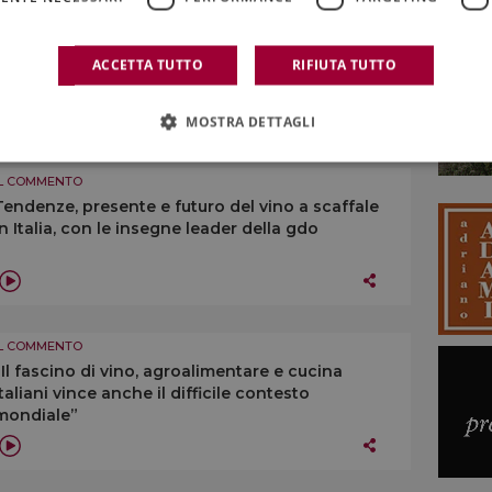
IL COMMENTO
Health warnings e vino: “non accetteremo mai
etichette che spaventano il consumatore”
ACCETTA TUTTO
RIFIUTA TUTTO
6:23
MOSTRA DETTAGLI
IL COMMENTO
Tendenze, presente e futuro del vino a scaffale
in Italia, con le insegne leader della gdo
IL COMMENTO
“Il fascino di vino, agroalimentare e cucina
italiani vince anche il difficile contesto
mondiale”