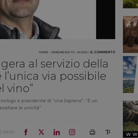
HOME
›
WINENEWS TV
›
AUDIO
›
IL COMMENTO
gera al servizio della
 l’unica via possibile
l vino”
enologo e presidente di “Uva Sapiens”. “È un
saltare le unicità”
E 09:00