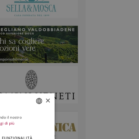
×
ndo il nostro
ITALIAN
gi di più
ENGLISH
FUNZIONALITÀ