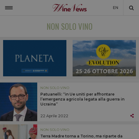
EN
ITALIA
NON SOLO VINO
MONDO
NON SOLO VINO
NEWSLETTER
LA CANTINA DI WINENEWS
DICONO DI NOI
NON SOLO VINO
Patuanelli: “in Ue uniti per affrontare
WINENEWS TV
l’emergenza agricola legata alla guerra in
Ucraina”
22 Aprile 2022
NON SOLO VINO
Terra Madre torna a Torino, ma riparte da