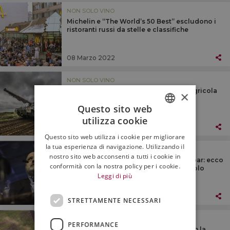
NON SOLO VINO
Michelin e “The World’s 50 Best” escludono i
ristoranti russi da stelle e classifiche
08 Marzo 2022
NON SOLO VINO
La guerra in Ucraina costa alla filiera agricola
×
italiana almeno 8 miliardi di euro
Questo sito web
utilizza cookie
ITALIAN
08 Marzo 2022
Questo sito web utilizza i cookie per migliorare
ENGLISH
la tua esperienza di navigazione. Utilizzando il
NON SOLO VINO
nostro sito web acconsenti a tutti i cookie in
1.055 locali, tra cui pizzerie e cocktail bar: ecco
conformità con la nostra policy per i cookie.
la “Guida Identità Golose” 2022 by Paolo
Leggi di più
Marchi
07 Marzo 2022
STRETTAMENTE NECESSARI
NON SOLO VINO
PERFORMANCE
Agricoltura: 19.800 ettari in vendita con la