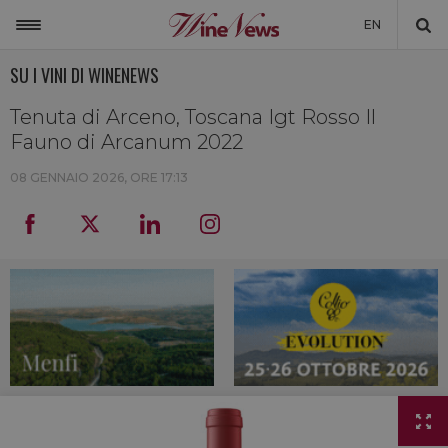
EN
SU I VINI DI WINENEWS
ITALIA
MONDO
Tenuta di Arceno, Toscana Igt Rosso Il
Fauno di Arcanum 2022
NON SOLO VINO
08 GENNAIO 2026, ORE 17:13
NEWSLETTER
LA CANTINA DI WINENEWS
DICONO DI NOI
WINENEWS TV