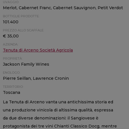
UVAGGIO:
Merlot, Cabernet Franc, Cabernet Sauvignon, Petit Verdot
BOTTIGLIE PRODOTTE:
101.400
PREZZO ALLO SCAFFALE:
€ 35,00
AZIENDA:
Tenuta di Arceno Società Agricola
PROPRIETÀ:
Jackson Family Wines
ENOLOGO:
Pierre Seillan, Lawrence Cronin
TERRITORIO:
Toscana
La Tenuta di Arceno vanta una antichissima storia ed
una produzione vinicola di altissima qualità, espressa
da due diverse denominazioni: il Sangiovese è
protagonista dei tre vini Chianti Classico Docg, mentre