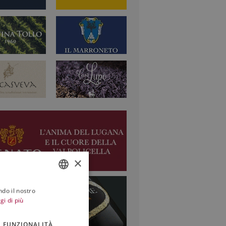
×
ndo il nostro
ITALIAN
gi di più
ENGLISH
FUNZIONALITÀ