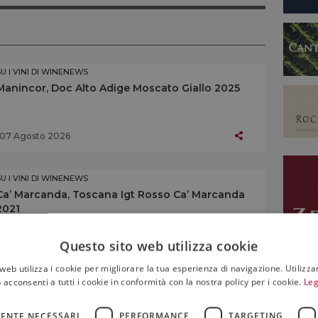
SU I VINI DI WINENEWS
Manincor, Doc Alto Adige Moscato Giallo 2025
07 Agosto 2026
SU I VINI DI WINENEWS
Ca’ Marcanda, Toscana Igt Rosso Ca’ Marcanda
2021
07 Agosto 2026
Questo sito web utilizza cookie
web utilizza i cookie per migliorare la tua esperienza di navigazione. Utilizza
 acconsenti a tutti i cookie in conformità con la nostra policy per i cookie.
Leg
SU I VINI DI WINENEWS
Altemasi, Doc Trento Brut Rosé Riserva 2019
ENTE NECESSARI
PERFORMANCE
TARGETING