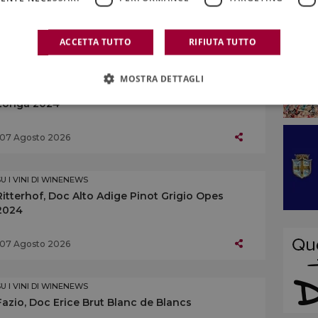
07 Agosto 2026
ACCETTA TUTTO
RIFIUTA TUTTO
SU I VINI DI WINENEWS
MOSTRA DETTAGLI
Centopassi, Doc Sicilia Grillo Rocce di Pietra
Longa 2024
07 Agosto 2026
SU I VINI DI WINENEWS
Ritterhof, Doc Alto Adige Pinot Grigio Opes
2024
07 Agosto 2026
SU I VINI DI WINENEWS
Fazio, Doc Erice Brut Blanc de Blancs