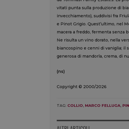
vitati punta sulla produzione di b
invecchiamento), suddivisi fra Friu
e Pinot Grigio. Quest’ultimo, nel M
macera a freddo, fermenta senza bucc
Ne risulta un vino dorato, nella ver
biancospino e cenni di vaniglia; il 
generosa di mandorla, crema, di nuo
(ns)
Copyright © 2000/2026
TAG:
COLLIO
,
MARCO FELLUGA
,
PI
ALTRI ARTICOLI