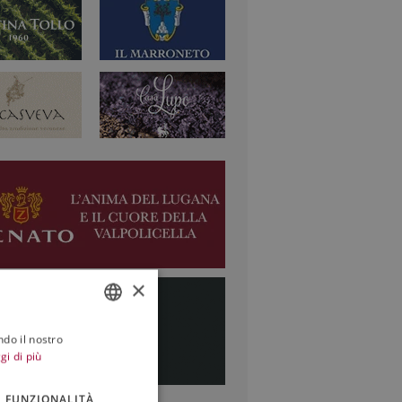
×
ndo il nostro
ITALIAN
gi di più
ENGLISH
FUNZIONALITÀ