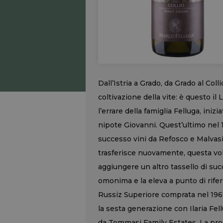
Dall’Istria a Grado, da Grado al Coll
coltivazione della vite: è questo 
l’errare della famiglia Felluga, iniz
nipote Giovanni. Quest’ultimo nel 
successo vini da Refosco e Malvasi
trasferisce nuovamente, questa volt
aggiungere un altro tassello di succ
omonima e la eleva a punto di rifer
Russiz Superiore comprata nel 1967
la sesta generazione con Ilaria Fel
da Tommasi Family Estates. La prod