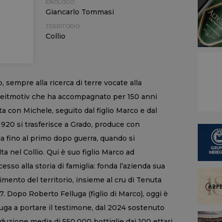
ENOLOGO:
Giancarlo Tommasi
TERRITORIO:
Collio
io, sempre alla ricerca di terre vocate alla
il Leitmotiv che ha accompagnato per 150 anni
iata con Michele, seguito dal figlio Marco e dal
1920 si trasferisce a Grado, produce con
a fino al primo dopo guerra, quando si
a nel Collio. Qui è suo figlio Marco ad
esso alla storia di famiglia: fonda l’azienda sua
imento del territorio, insieme al cru di Tenuta
. Dopo Roberto Felluga (figlio di Marco), oggi è
luga a portare il testimone, dal 2024 sostenuto
uzione media di 550.000 bottiglie dai 100 ettari