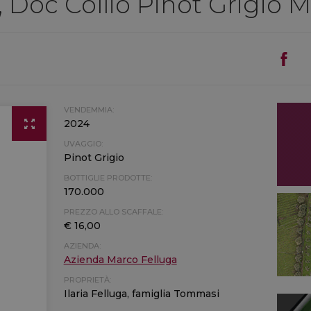
 Doc Collio Pinot Grigio 
VENDEMMIA:
2024
UVAGGIO:
Pinot Grigio
BOTTIGLIE PRODOTTE:
170.000
PREZZO ALLO SCAFFALE:
€ 16,00
AZIENDA:
Azienda Marco Felluga
PROPRIETÀ:
Ilaria Felluga, famiglia Tommasi